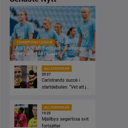
CHAMPIONS LEAGUE
20:55
JUST NU: MFF missar Champions
League – föll i kvalet
ALLSVENSKAN
20:27
Carlstrands succé i
startdebuten: ”Vet att jag
kan”
ALLSVENSKAN
19:25
Mjällbys segerlösa svit
fortsätter