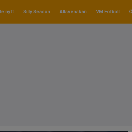
e nytt
Silly Season
Allsvenskan
VM Fotboll
Ö