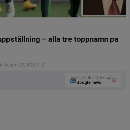
ppställning – alla tre toppnamn på
d Augusti 27, 2020 19:51
Följ Fotbolldirekt på
Google news