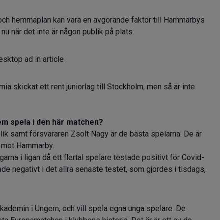
en och hemmaplan kan vara en avgörande faktor till Hammarbys
nu när det inte är någon publik på plats.
sktop ad in article
a skickat ett rent juniorlag till Stockholm, men så är inte
dem spela i den här matchen?
lík samt försvararen Zsolt Nagy är de bästa spelarna. De är
la mot Hammarby.
rna i ligan då ett flertal spelare testade positivt för Covid-
de negativt i det allra senaste testet, som gjordes i tisdags,
demin i Ungern, och vill spela egna unga spelare. De