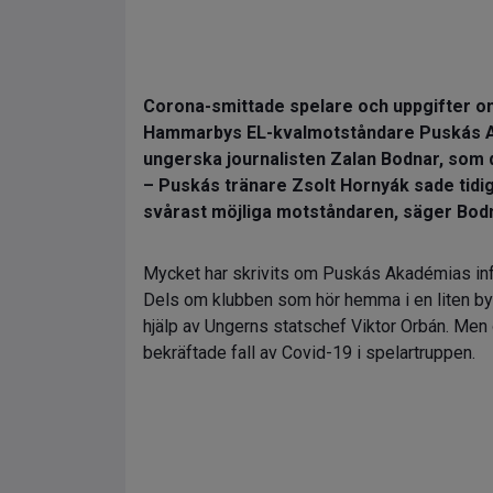
Corona-smittade spelare och uppgifter om 
Hammarbys EL-kvalmotståndare Puskás Aka
ungerska journalisten Zalan Bodnar, som do
– Puskás tränare Zsolt Hornyák sade tidig
svårast möjliga motståndaren, säger Bod
Mycket har skrivits om Puskás Akadémias in
Dels om klubben som hör hemma i en liten b
hjälp av Ungerns statschef Viktor Orbán. Men 
bekräftade fall av Covid-19 i spelartruppen.