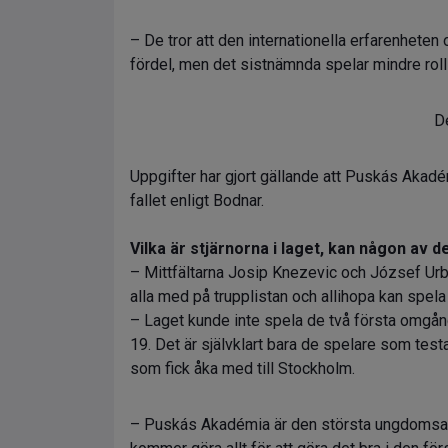
– De tror att den internationella erfarenhet
fördel, men det sistnämnda spelar mindre roll 
De
Uppgifter har gjort gällande att Puskás Akadémi
fallet enligt Bodnar.
Vilka är stjärnorna i laget, kan någon av 
– Mittfältarna Josip Knezevic och József Urb
alla med på trupplistan och allihopa kan spe
– Laget kunde inte spela de två första omgånga
19. Det är självklart bara de spelare som testa
som fick åka med till Stockholm.
– Puskás Akadémia är den största ungdomsaka