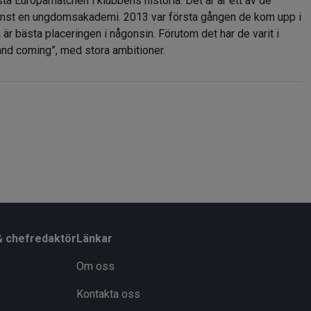
sta Europamatchen i klubbens historia. Det är är ett av de
främst en ungdomsakademi. 2013 var första gången de kom upp i
är bästa placeringen i någonsin. Förutom det har de varit i
 and coming”, med stora ambitioner.
& chefredaktör
Länkar
Om oss
Kontakta oss