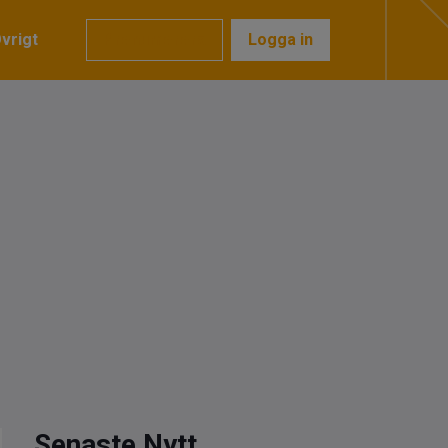
vrigt
Prenumerera
Logga in
Senaste Nytt