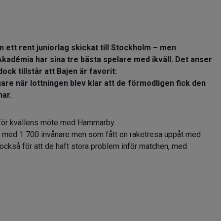
ett rent juniorlag skickat till Stockholm – men
démia har sina tre bästa spelare med ikväll. Det anser
ck tillstår att Bajen är favorit:
are när lottningen blev klar att de förmodligen fick den
nar.
för kvällens möte med Hammarby.
y med 1 700 invånare men som fått en raketresa uppåt med
också för att de haft stora problem inför matchen, med