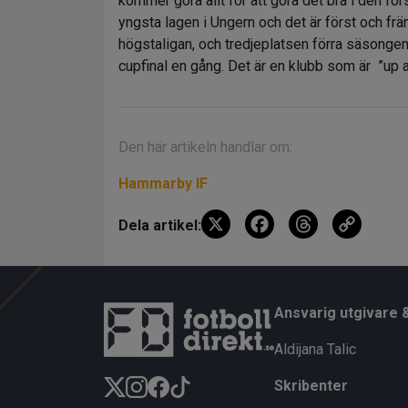
kommer göra allt för att göra det bra i den för
yngsta lagen i Ungern och det är först och 
högstaligan, och tredjeplatsen förra säsongen 
cupfinal en gång. Det är en klubb som är ”up
Den här artikeln handlar om:
Hammarby IF
X
F
T
C
Dela artikel:
a
hr
o
ce
e
py
b
a
Li
Ansvarig utgivare 
o
d
n
Aldijana Talic
o
s
k
Skribenter
k