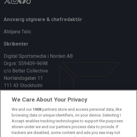
Ansvarig utgivare & chefredaktör
Aldijana Talic
Skribenter
Digital Sportsmedia i Norden AB
Org.nr: 559409-9698
c/o Better Collective
Norrlandsgatan 11
111 43 Stockholm
Länkar
We Care About Your Privacy
We and our
1008
partners store and access personal data, like
Om oss
browsing data or unique identifiers, on your device. Selecting I
Accept enables tracking technologies to support the purposes
Kontakta oss
shown under we and our partners process data to provide. If
trackers are disabled, some content and ads you see may not
Kundtjänst