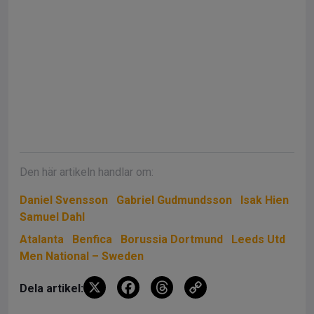
Den här artikeln handlar om:
Daniel Svensson
Gabriel Gudmundsson
Isak Hien
Samuel Dahl
Atalanta
Benfica
Borussia Dortmund
Leeds Utd
Men National – Sweden
X
F
T
C
Dela artikel:
a
hr
o