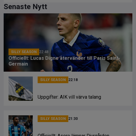
ce
e
py
Senaste Nytt
b
a
Li
o
d
n
o
s
k
k
SILLY SEASON
22:48
Officiellt: Lucas Digne återvänder till Paris Saint-
Germain
SILLY SEASON
22:18
Uppgifter: AIK vill värva talang
SILLY SEASON
21:30
Officiellt: Asoro lämnar Djurgården