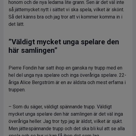
honom och de nya ledarna lite grann. Sen är det väl inte
så jättemycket nytt i sättet vi ska spela, vilket är skönt.
Så det känns bra och jag tror att vi kommer komma in i
det lätt.
”Väldigt mycket unga spelare den
här samlingen”
Pierre Fondin har satt ihop en ganska ny trupp med en
hel del unga nya spelare och inga överåriga spelare. 22-
åriga Alice Bergström är en av äldsta och mest erfarna i
truppen.
– Som du säger, väldigt spännande trupp. Väldigt
mycket unga spelare den här samlingen är det väl inga
överåriga heller. Jag tror typ jag är äldst, vilket är sjukt.
Men jättespännande trupp och det ska bli kul att se alla
spela och se hur vi kan få ihop det som lag.