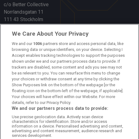
c/o Better Collective
Norrlandsgatan 11
111 43 Stockholm
Länkar
We Care About Your Privacy
We and our
1006
partners store and access personal data, like
Om oss
browsing data or unique identifiers, on your device. Selecting I
Accept enables tracking technologies to support the purposes
Kontakta oss
shown under we and our partners process data to provide. If
trackers are disabled, some content and ads you see may not
Kundtjänst
be as relevant to you. You can resurface this menu to change
your choices or withdraw consent at any time by clicking the
Sponsor: Rekatochklart
Show Purposes link on the bottom of the webpage [or the
floating icon on the bottom-left of the webpage, if applicable].
Annonsera på Fotbolldirekt
Your choices will have effect within our Website. For more
details, refer to our Privacy Policy.
Redaktionell policy
We and our partners process data to provide:
Use precise geolocation data. Actively scan device
Personuppgiftspolicy
characteristics for identification. Store and/or access
information on a device. Personalised advertising and content,
Cookiepolicy
advertising and content measurement, audience research and
services development.