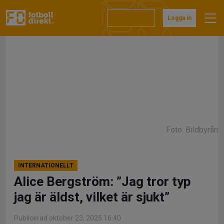
Hoppa
till
Prenumerera
Logga in
innehåll
Foto: Bildbyrån
INTERNATIONELLT
Alice Bergström: ”Jag tror typ
jag är äldst, vilket är sjukt”
Publicerad oktober 23, 2025 16:40