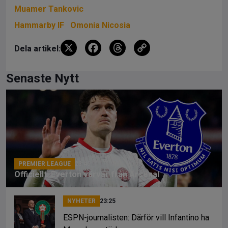
Muamer Tankovic
Hammarby IF
Omonia Nicosia
X
F
T
C
Dela artikel:
a
hr
o
ce
e
py
Senaste Nytt
b
a
Li
o
d
n
o
s
k
k
PREMIER LEAGUE
23:46
Officiellt: Everton värvar från Arsenal
NYHETER
23:25
ESPN-journalisten: Därför vill Infantino ha