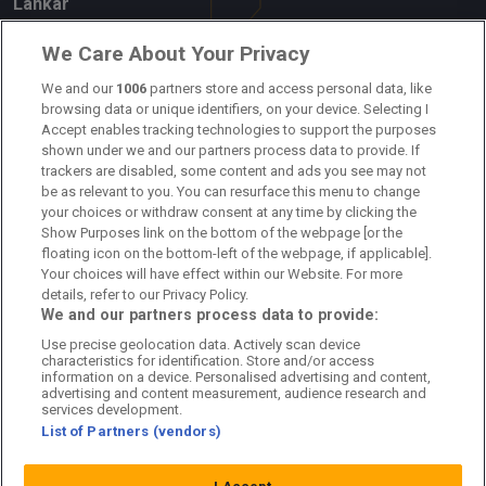
Länkar
Om oss
We Care About Your Privacy
Kontakta oss
We and our
1006
partners store and access personal data, like
browsing data or unique identifiers, on your device. Selecting I
Accept enables tracking technologies to support the purposes
Kundtjänst
shown under we and our partners process data to provide. If
trackers are disabled, some content and ads you see may not
Sponsor: Rekatochklart
be as relevant to you. You can resurface this menu to change
your choices or withdraw consent at any time by clicking the
Annonsera på Fotbolldirekt
Show Purposes link on the bottom of the webpage [or the
floating icon on the bottom-left of the webpage, if applicable].
Redaktionell policy
Your choices will have effect within our Website. For more
details, refer to our Privacy Policy.
Personuppgiftspolicy
We and our partners process data to provide:
Use precise geolocation data. Actively scan device
Cookiepolicy
characteristics for identification. Store and/or access
information on a device. Personalised advertising and content,
Arkiv
advertising and content measurement, audience research and
services development.
List of Partners (vendors)