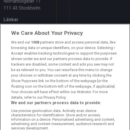
Norrlandsgatan 11
111 43 Stockholm
Länkar
Om oss
We Care About Your Privacy
Kontakta oss
We and our
1008
partners store and access personal data, like
browsing data or unique identifiers, on your device. Selecting I
Accept enables tracking technologies to support the purposes
Kundtjänst
shown under we and our partners process data to provide. If
trackers are disabled, some content and ads you see may not
Sponsor: Rekatochklart
be as relevant to you. You can resurface this menu to change
your choices or withdraw consent at any time by clicking the
Annonsera på Fotbolldirekt
Show Purposes link on the bottom of the webpage [or the
floating icon on the bottom-left of the webpage, if applicable].
Redaktionell policy
Your choices will have effect within our Website. For more
details, refer to our Privacy Policy.
Personuppgiftspolicy
We and our partners process data to provide:
Use precise geolocation data. Actively scan device
Cookiepolicy
characteristics for identification. Store and/or access
information on a device. Personalised advertising and content,
Arkiv
advertising and content measurement, audience research and
services development.