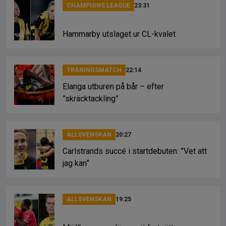
CHAMPIONS LEAGUE
23:31
Hammarby utslaget ur CL-kvalet
TRÄNINGSMATCH
22:14
Elanga utburen på bår – efter
”skräcktackling”
ALLSVENSKAN
20:27
Carlstrands succé i startdebuten: ”Vet att
jag kan”
ALLSVENSKAN
19:25