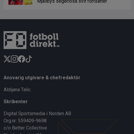
Mjällbys segerlösa svit fortsätter
Ansvarig utgivare & chefredaktör
Aldijana Talic
Skribenter
Digital Sportsmedia i Norden AB
Org.nr: 559409-9698
c/o Better Collective