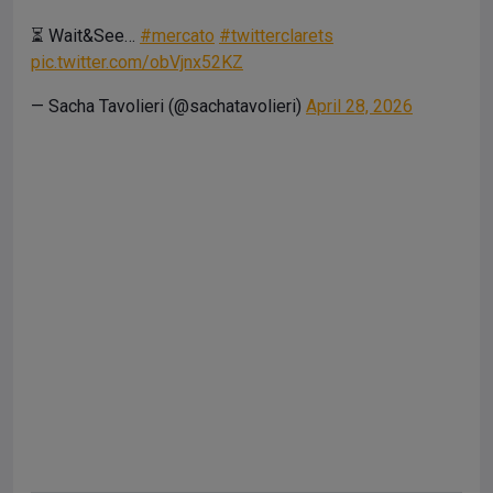
⏳ Wait&See…
#mercato
#twitterclarets
pic.twitter.com/obVjnx52KZ
— Sacha Tavolieri (@sachatavolieri)
April 28, 2026