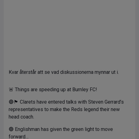
Kvar återstår att se vad diskussionerna mynnar ut i.
🚨 Things are speeding up at Burnley FC!
🟣🏴󠁧󠁢󠁥󠁮󠁧󠁿 Clarets have entered talks with Steven Gerrard’s
representatives to make the Reds legend their new
head coach.
🟢 Englishman has given the green light to move
forward…