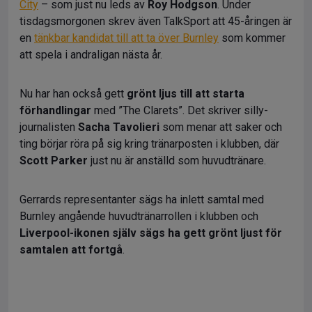
City
– som just nu leds av
Roy Hodgson
. Under
tisdagsmorgonen skrev även TalkSport att 45-åringen är
en
tänkbar kandidat till att ta över Burnley
som kommer
att spela i andraligan nästa år.
Nu har han också gett
grönt ljus till att starta
förhandlingar
med ”The Clarets”. Det skriver silly-
journalisten
Sacha Tavolieri
som menar att saker och
ting börjar röra på sig kring tränarposten i klubben, där
Scott Parker
just nu är anställd som huvudtränare.
Gerrards representanter sägs ha inlett samtal med
Burnley angående huvudtränarrollen i klubben och
Liverpool-ikonen själv sägs ha gett grönt ljust för
samtalen att fortgå
.