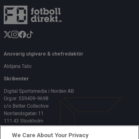
Ansvarig utgivare & chefredaktör
Aldijana Talic
Skribenter
Digital Sportsmedia i Norden AB
Org.nr: 559409-9698
c/o Better Collective
Norrlandsgatan 11
111 43 Stockholm
Länkar
We Care About Your Privacy