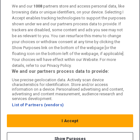
Om oss
We and our
1008
partners store and access personal data, like
browsing data or unique identifiers, on your device. Selecting I
Accept enables tracking technologies to support the purposes
Kontakta oss
shown under we and our partners process data to provide. If
trackers are disabled, some content and ads you see may not
Kundtjänst
be as relevant to you. You can resurface this menu to change
your choices or withdraw consent at any time by clicking the
Sponsor: Rekatochklart
Show Purposes link on the bottom of the webpage [or the
floating icon on the bottom-left of the webpage, if applicable].
Annonsera på Fotbolldirekt
Your choices will have effect within our Website. For more
details, refer to our Privacy Policy.
Redaktionell policy
We and our partners process data to provide:
Use precise geolocation data. Actively scan device
Personuppgiftspolicy
characteristics for identification. Store and/or access
information on a device. Personalised advertising and content,
Cookiepolicy
advertising and content measurement, audience research and
services development.
List of Partners (vendors)
Arkiv
I Accept
Show Purposes