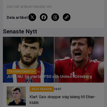
Den här artikeln handlar om:
X
F
T
C
Dela artikel:
a
hr
o
ce
e
py
Senaste Nytt
b
a
Li
o
d
n
o
s
k
k
TRÄNINGSMATCH
16:25
JUST NU: Så startar PSG och United i Göteborg
SILLY SEASON
16:07
Klart: Gais skeppar iväg talang till Ettan-
klubb