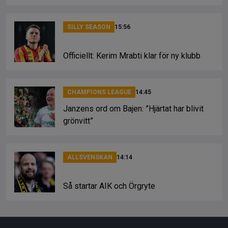
SILLY SEASON
15:56
Officiellt: Kerim Mrabti klar för ny klubb
CHAMPIONS LEAGUE
14:45
Janzens ord om Bajen: ”Hjärtat har blivit
grönvitt”
ALLSVENSKAN
14:14
Så startar AIK och Örgryte