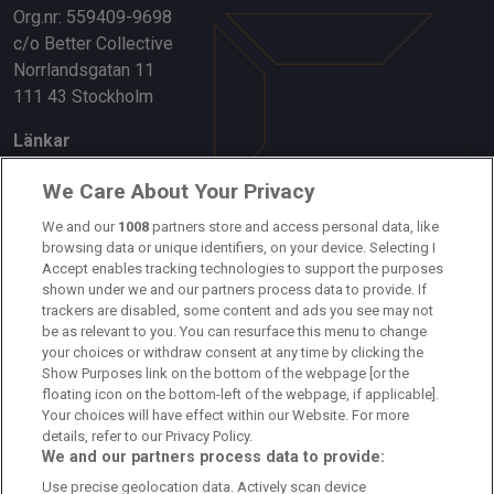
Org.nr: 559409-9698
c/o Better Collective
Norrlandsgatan 11
111 43 Stockholm
Länkar
Om oss
We Care About Your Privacy
Kontakta oss
We and our
1008
partners store and access personal data, like
browsing data or unique identifiers, on your device. Selecting I
Accept enables tracking technologies to support the purposes
Kundtjänst
shown under we and our partners process data to provide. If
trackers are disabled, some content and ads you see may not
Sponsor: Rekatochklart
be as relevant to you. You can resurface this menu to change
your choices or withdraw consent at any time by clicking the
Annonsera på Fotbolldirekt
Show Purposes link on the bottom of the webpage [or the
floating icon on the bottom-left of the webpage, if applicable].
Redaktionell policy
Your choices will have effect within our Website. For more
details, refer to our Privacy Policy.
Personuppgiftspolicy
We and our partners process data to provide:
Use precise geolocation data. Actively scan device
Cookiepolicy