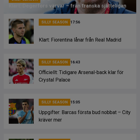
Klart: Degerfors värvar – från franska sjätteligan
SILLY SEASON
17:56
Klart: Fiorentina lånar från Real Madrid
SILLY SEASON
16:43
Officiellt: Tidigare Arsenal-back klar för
Crystal Palace
SILLY SEASON
15:05
Uppgifter: Barcas första bud nobbat – City
kräver mer