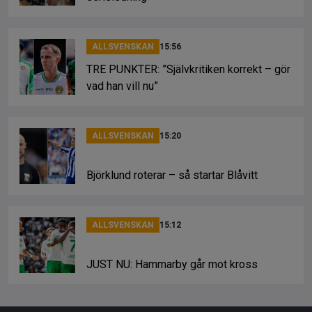
ALLSVENSKAN
15:56
TRE PUNKTER: ”Självkritiken korrekt – gör
vad han vill nu”
ALLSVENSKAN
15:20
Björklund roterar – så startar Blåvitt
ALLSVENSKAN
15:12
JUST NU: Hammarby går mot kross