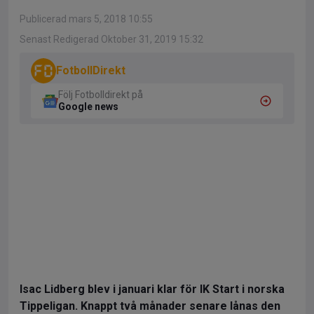
Publicerad mars 5, 2018 10:55
Senast Redigerad Oktober 31, 2019 15:32
FotbollDirekt
Följ Fotbolldirekt på
Google news
Isac Lidberg blev i januari klar för IK Start i norska
Tippeligan. Knappt två månader senare lånas den