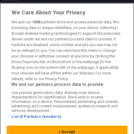
Om oss
We Care About Your Privacy
Kontakta oss
We and our
1008
partners store and access personal data, like
browsing data or unique identifiers, on your device. Selecting I
Accept enables tracking technologies to support the purposes
Kundtjänst
shown under we and our partners process data to provide. If
trackers are disabled, some content and ads you see may not
Sponsor: Rekatochklart
be as relevant to you. You can resurface this menu to change
your choices or withdraw consent at any time by clicking the
Annonsera på Fotbolldirekt
Show Purposes link on the bottom of the webpage [or the
floating icon on the bottom-left of the webpage, if applicable].
Redaktionell policy
Your choices will have effect within our Website. For more
details, refer to our Privacy Policy.
Personuppgiftspolicy
We and our partners process data to provide:
Use precise geolocation data. Actively scan device
Cookiepolicy
characteristics for identification. Store and/or access
information on a device. Personalised advertising and content,
Arkiv
advertising and content measurement, audience research and
services development.
List of Partners (vendors)
I Accept