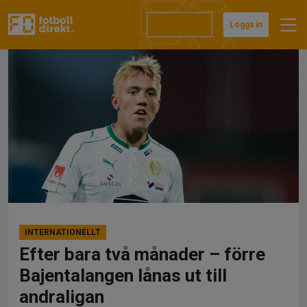
Hoppa
till
Prenumerera
Logga in
innehåll
INTERNATIONELLT
Efter bara två månader – förre
Bajentalangen lånas ut till
andraligan