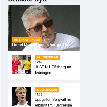
INTERNATIONELLT
18:19
Lionel Messis pappa har gått bort
ALLSVENSKAN
17:59
JUST NU: Elfsborg tar
ledningen
SILLY SEASON
17:36
Uppgifter: Bergvall har
erbjudits till Barcelona