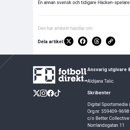
En annan svensk och tidigare Häcken-spelare 
Den här artikeln handlar om:
X
F
T
C
Dela artikel:
a
hr
o
ce
e
py
b
a
Li
Ansvarig utgivare 
o
d
n
Aldijana Talic
o
s
k
Skribenter
k
Digital Sportsmedia 
Org.nr: 559409-9698
c/o Better Collective
Norrlandsgatan 11