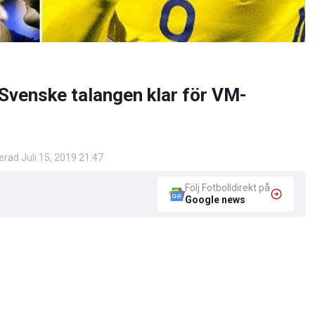
 Svenske talangen klar för VM-
rad Juli 15, 2019 21:47
Följ Fotbolldirekt på
Google news