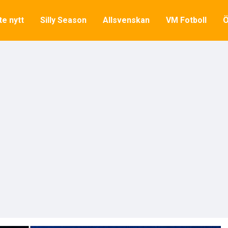
e nytt
Silly Season
Allsvenskan
VM Fotboll
Ö