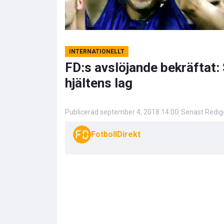
INTERNATIONELLT
FD:s avslöjande bekräftat:
hjältens lag
Publicerad september 4, 2018 14:00
Senast Redige
FotbollDirekt