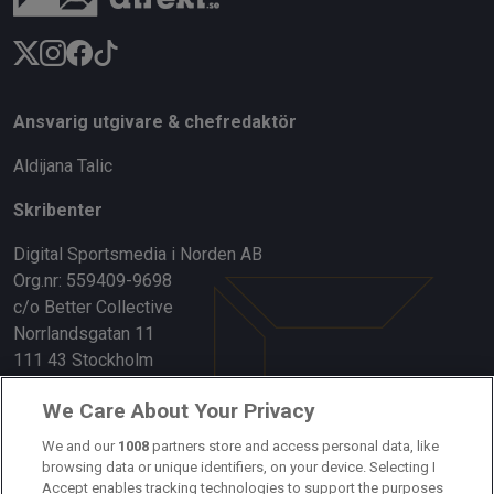
Ansvarig utgivare & chefredaktör
Aldijana Talic
Skribenter
Digital Sportsmedia i Norden AB
Org.nr: 559409-9698
c/o Better Collective
Norrlandsgatan 11
111 43 Stockholm
Länkar
We Care About Your Privacy
Om oss
We and our
1008
partners store and access personal data, like
browsing data or unique identifiers, on your device. Selecting I
Accept enables tracking technologies to support the purposes
Kontakta oss