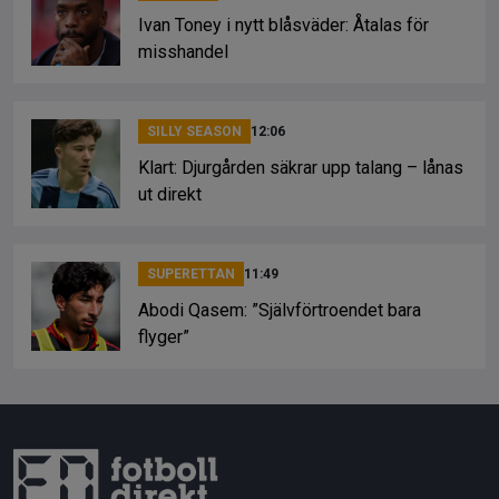
Ivan Toney i nytt blåsväder: Åtalas för
misshandel
SILLY SEASON
12:06
Klart: Djurgården säkrar upp talang – lånas
ut direkt
SUPERETTAN
11:49
Abodi Qasem: ”Självförtroendet bara
flyger”