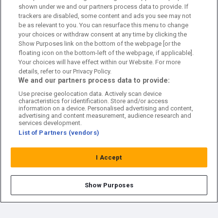
shown under we and our partners process data to provide. If
trackers are disabled, some content and ads you see may not
Kundtjänst
be as relevant to you. You can resurface this menu to change
your choices or withdraw consent at any time by clicking the
Sponsor: Rekatochklart
Show Purposes link on the bottom of the webpage [or the
floating icon on the bottom-left of the webpage, if applicable].
Annonsera på Fotbolldirekt
Your choices will have effect within our Website. For more
details, refer to our Privacy Policy.
Redaktionell policy
We and our partners process data to provide:
Use precise geolocation data. Actively scan device
Personuppgiftspolicy
characteristics for identification. Store and/or access
information on a device. Personalised advertising and content,
Cookiepolicy
advertising and content measurement, audience research and
services development.
List of Partners (vendors)
Arkiv
I Accept
Show Purposes