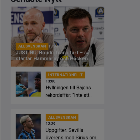
ALLSVENSKAN
13:04
JUST NU: Boudri från start – så
startar Hammarby och Häcken
INTERNATIONELLT
13:00
Hyllningen till Bajens
rekordaffär: ”Inte att
leka med”
ALLSVENSKAN
12:29
Uppgifter: Sevilla
överens med Sirius om