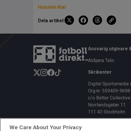
Holstein Kiel
X
F
T
C
Dela artikel:
a
hr
o
ce
e
py
b
a
Li
Ansvarig utgivare 
o
d
n
Aldijana Talic
o
s
k
Skribenter
k
Digital Sportsmedia 
Org.nr: 559409-9698
c/o Better Collective
Norrlandsgatan 11
111 43 Stockholm
We Care About Your Privacy