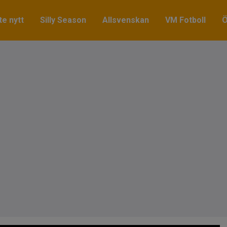
e nytt
Silly Season
Allsvenskan
VM Fotboll
Ö