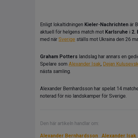
Enligt lokaltidningen
Kieler-Nachrichten
är B
aktuell för helgens match mot
Karlsruhe
i
2.
med när
Sverige
ställs mot Ukraina den 26 ma
Graham Potters
landslag har annars en gedige
Spelare som
Alexander Isak
,
Dejan Kulusevsk
nästa samling.
Alexander Bernhardsson har spelat 14 matcher 
noterad för nio landskamper för Sverige.
Den här artikeln handlar om:
Alexander Bernhardsson
Alexander Isak