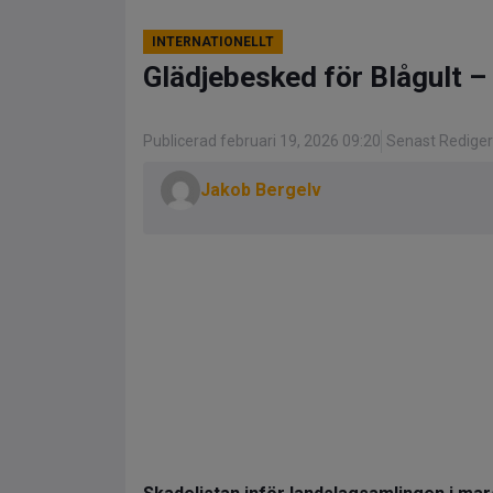
INTERNATIONELLT
Glädjebesked för Blågult –
Publicerad februari 19, 2026 09:20
Senast Rediger
Jakob Bergelv