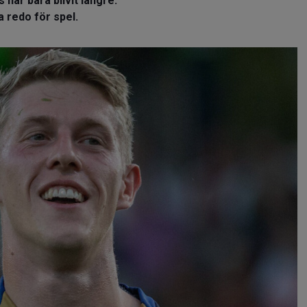
 har bara blivit längre.
 redo för spel.