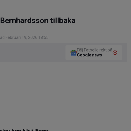
 Bernhardsson tillbaka
ad Februari 19, 2026 18:55
Följ Fotbolldirekt på
Google news