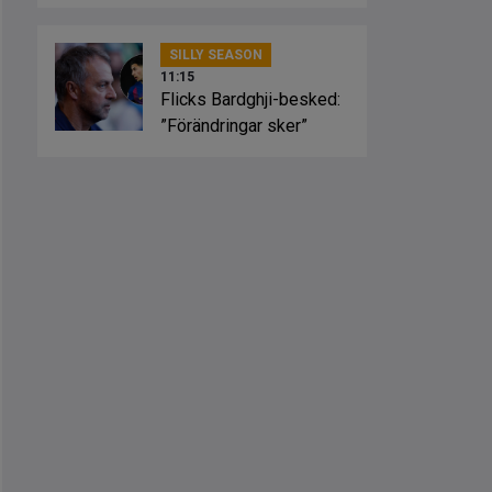
spelstil”
SILLY SEASON
11:15
Flicks Bardghji-besked:
”Förändringar sker”