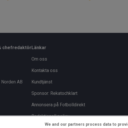
& chefredaktör
Länkar
Om oss
Kontakta oss
i Norden AB
Kundtjänst
Sponsor: Rekatochklart
Annonsera på Fotbolldirekt
Redaktionell policy
We and our partners process data to provi
Personuppgiftspolicy