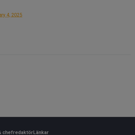
ary 4, 2025
& chefredaktör
Länkar