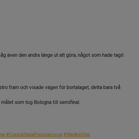
åg även den andra länge ut att göra, något som hade tagit
tro fram och visade vägen för bortalaget, detta bara två
ålet som tog Bologna till semifinal.
na
#CoppaItaliaFrecciarossa
#WeAreOne