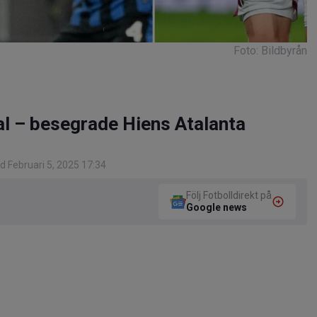
Foto: Bildbyrån
al – besegrade Hiens Atalanta
 Februari 5, 2025 17:34
Följ Fotbolldirekt på
Google news