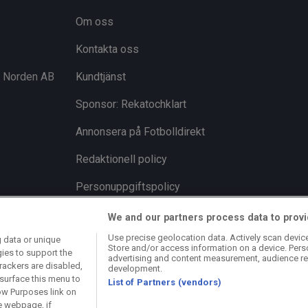
Om oss
Kontakta oss
i Norden AB
Kundtjänst
Sponsor: Rekatochklart
Annonsera på Fotbolldirekt
Redaktionell policy
Personuppgiftspolicy
Cookiepolicy
We and our partners process data to provi
Use precise geolocation data. Actively scan device 
 data or unique
Arkiv
Store and/or access information on a device. Pers
gies to support the
advertising and content measurement, audience re
rackers are disabled,
development.
surface this menu to
List of Partners (vendors)
ow Purposes link on
e webpage, if