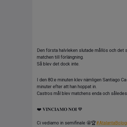
Den första halvleken slutade mållös och det s
matchen till förlängning.
Så blev det dock inte.
I den 80:e minuten klev nämligen Santiago Cas
minuter efter att han hoppat in.
Castros mål blev matchens enda och således m
❤️ 𝐕𝐈𝐍𝐂𝐈𝐀𝐌𝐎 𝐍𝐎𝐈 💙
Ci vediamo in semifinale 🤩🏆
#AtalantaBolog