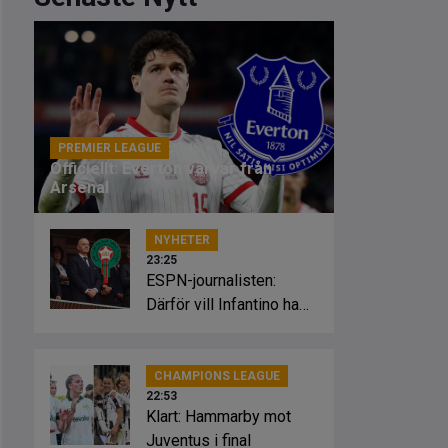
PREMIER LEAGUE
23:46
Officiellt: Everton värvar från
Arsenal
NYHETER
23:25
ESPN-journalisten:
Därför vill Infantino ha
Marockos stöd
CHAMPIONS LEAGUE
22:53
Klart: Hammarby mot
Juventus i final