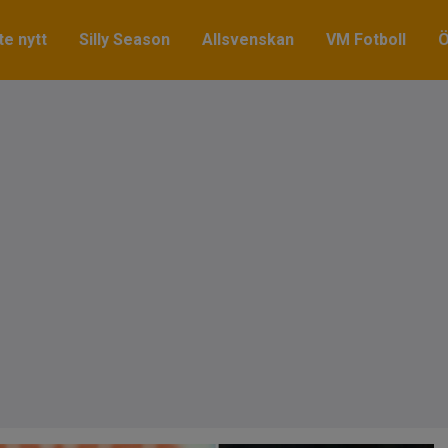
e nytt
Silly Season
Allsvenskan
VM Fotboll
Ö