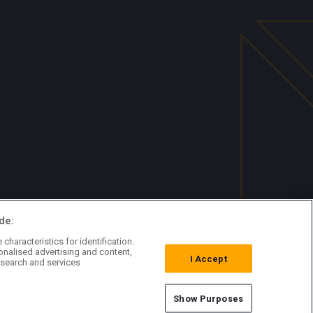
de:
characteristics for identification.
onalised advertising and content,
I Accept
search and services
Show Purposes