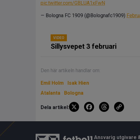
pic.twitter.com/GBLUA1xFwN
— Bologna FC 1909 (@Bolognafc1909)
Febru
VIDEO
Sillysvepet 3 februari
Den här artikeln handlar om:
Emil Holm
Isak Hien
Atalanta
Bologna
X
F
T
C
Dela artikel:
a
hr
o
ce
e
py
b
a
Li
Ansvarig utgivare 