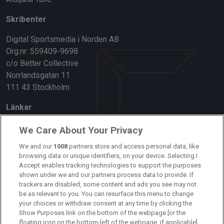
Skribenter
Digital Sportsmedia i Norden AB
Org.nr: 559409-9698
c/o Better Collective
Norrlandsgatan 11
111 43 Stockholm
Länkar
Om oss
We Care About Your Privacy
Kontakta oss
We and our
1008
partners store and access personal data, like
browsing data or unique identifiers, on your device. Selecting I
Accept enables tracking technologies to support the purposes
Kundtjänst
shown under we and our partners process data to provide. If
trackers are disabled, some content and ads you see may not
Sponsor: Rekatochklart
be as relevant to you. You can resurface this menu to change
your choices or withdraw consent at any time by clicking the
Annonsera på Fotbolldirekt
Show Purposes link on the bottom of the webpage [or the
floating icon on the bottom-left of the webpage, if applicable].