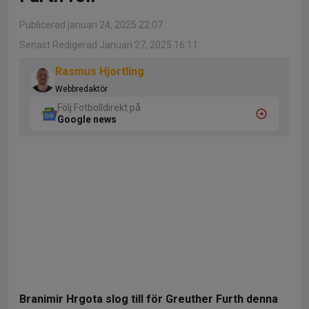
Publicerad januari 24, 2025 22:07
Senast Redigerad Januari 27, 2025 16:11
Rasmus Hjortling
Webbredaktör
Följ Fotbolldirekt på
Google news
Branimir Hrgota slog till för Greuther Furth denna