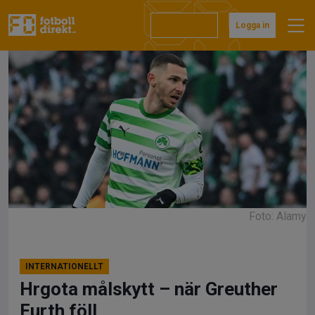
Hoppa
till
Prenumerera
Logga in
innehåll
Foto: Alamy
INTERNATIONELLT
Hrgota målskytt – när Greuther
Furth föll