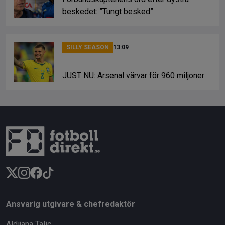
beskedet: ”Tungt besked”
SILLY SEASON
13:09
JUST NU: Arsenal värvar för 960 miljoner
Ansvarig utgivare & chefredaktör
Aldijana Talic