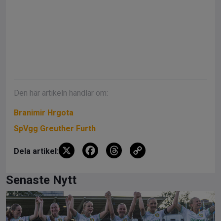
Den här artikeln handlar om:
Branimir Hrgota
SpVgg Greuther Furth
X
F
T
C
Dela artikel:
a
hr
o
ce
e
py
Senaste Nytt
b
a
Li
o
d
n