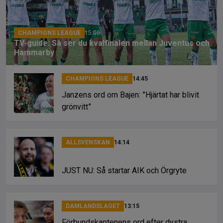
o
s
k
k
CHAMPIONS LEAGUE
15:00
TV-guide: Så ser du kvalfinalen mellan Juventus och
Hammarby
CHAMPIONS LEAGUE
14:45
Janzens ord om Bajen: ”Hjärtat har blivit
grönvitt”
ALLSVENSKAN
14:14
JUST NU: Så startar AIK och Örgryte
DAMLANDSLAGET
13:15
Förbundskaptenens ord efter dystra