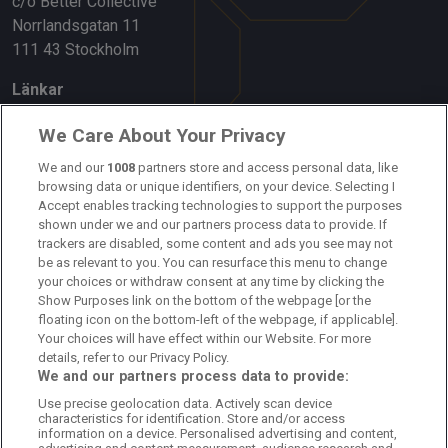
c/o Better Collective
Norrlandsgatan 11
111 43 Stockholm
Länkar
Om oss
We Care About Your Privacy
Kontakta oss
We and our
1008
partners store and access personal data, like
browsing data or unique identifiers, on your device. Selecting I
Accept enables tracking technologies to support the purposes
Kundtjänst
shown under we and our partners process data to provide. If
trackers are disabled, some content and ads you see may not
Sponsor: Rekatochklart
be as relevant to you. You can resurface this menu to change
your choices or withdraw consent at any time by clicking the
Annonsera på Fotbolldirekt
Show Purposes link on the bottom of the webpage [or the
floating icon on the bottom-left of the webpage, if applicable].
Redaktionell policy
Your choices will have effect within our Website. For more
details, refer to our Privacy Policy.
Personuppgiftspolicy
We and our partners process data to provide:
Use precise geolocation data. Actively scan device
Cookiepolicy
characteristics for identification. Store and/or access
information on a device. Personalised advertising and content,