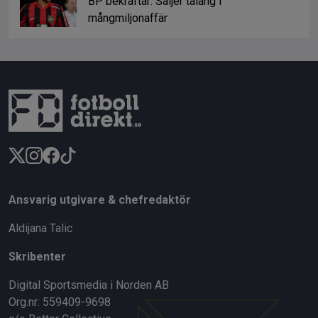
BP bekräftar: Säljer talang i
mångmiljonaffär
Ansvarig utgivare & chefredaktör
Aldijana Talic
Skribenter
Digital Sportsmedia i Norden AB
Org.nr: 559409-9698