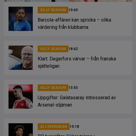
SILLY SEASON
19:49
Barcola-affären kan spricka – olika
värdering från klubbarna
SILLY SEASON
18:42
Klart: Degerfors värvar – från franska
sjätteligan
SILLY SEASON
15:55
Uppgifter: Galatasaray intresserad av
Arsenal-stjärnan
ALLSVENSKAN
15:18