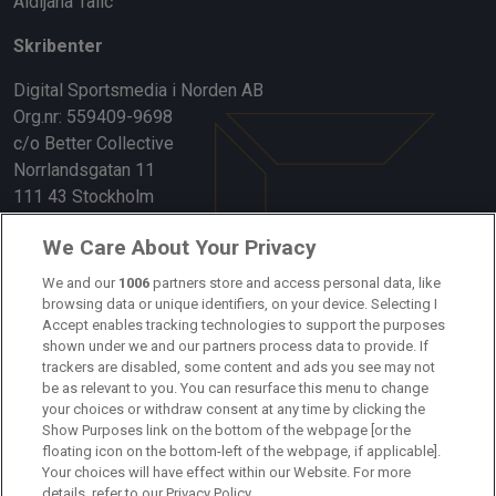
Aldijana Talic
Skribenter
Digital Sportsmedia i Norden AB
Org.nr: 559409-9698
c/o Better Collective
Norrlandsgatan 11
111 43 Stockholm
Länkar
We Care About Your Privacy
We and our
1006
partners store and access personal data, like
Om oss
browsing data or unique identifiers, on your device. Selecting I
Accept enables tracking technologies to support the purposes
Kontakta oss
shown under we and our partners process data to provide. If
trackers are disabled, some content and ads you see may not
Kundtjänst
be as relevant to you. You can resurface this menu to change
your choices or withdraw consent at any time by clicking the
Sponsor: Rekatochklart
Show Purposes link on the bottom of the webpage [or the
floating icon on the bottom-left of the webpage, if applicable].
Annonsera på Fotbolldirekt
Your choices will have effect within our Website. For more
details, refer to our Privacy Policy.