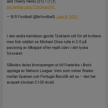
and Thierry Henry (51) ✨🇫🇷
pic.twitter.com/17oDeunCPL
— B/R Football (@brfootball)
June 8, 2025
I den andra halvleken gjorde Tyskland sitt för att kvittera
men fick istället se Michael Olise rulla in 2-0 på
passning av Mbappé efter rejält slarv i det tyska
försvaret.
Således delas bronspengen ut till Frankrike i årets
upplaga av Nations League. Vem som vinner finalen
mellan Spanien och Portugal återstår att se – den har
avspark klockan 21.00 ikväll.