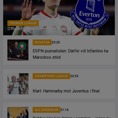
o
s
k
k
PREMIER LEAGUE
23:46
Officiellt: Everton värvar från Arsenal
NYHETER
23:25
ESPN-journalisten: Därför vill Infantino ha
Marockos stöd
CHAMPIONS LEAGUE
22:53
Klart: Hammarby mot Juventus i final
ALLSVENSKAN
21:14