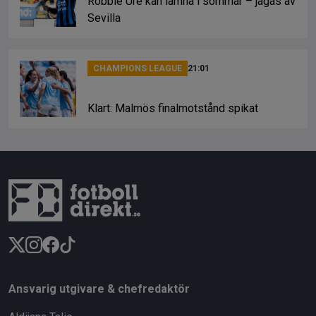
Robbie Ure kan lämna i sommar – jagas av
Sevilla
CHAMPIONS LEAGUE
21:01
Klart: Malmös finalmotstånd spikat
Ansvarig utgivare & chefredaktör