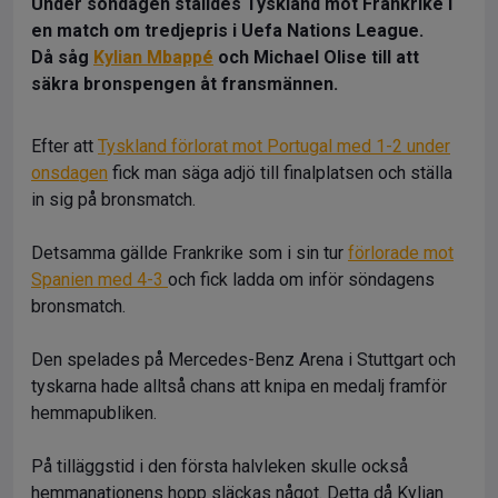
Under söndagen ställdes Tyskland mot Frankrike i
en match om tredjepris i Uefa Nations League.
Då såg
Kylian Mbappé
och Michael Olise till att
säkra bronspengen åt fransmännen.
Efter att
Tyskland förlorat mot Portugal med 1-2 under
onsdagen
fick man säga adjö till finalplatsen och ställa
in sig på bronsmatch.
Detsamma gällde Frankrike som i sin tur
förlorade mot
Spanien med 4-3
och fick ladda om inför söndagens
bronsmatch.
Den spelades på Mercedes-Benz Arena i Stuttgart och
tyskarna hade alltså chans att knipa en medalj framför
hemmapubliken.
På tilläggstid i den första halvleken skulle också
hemmanationens hopp släckas något. Detta då Kylian