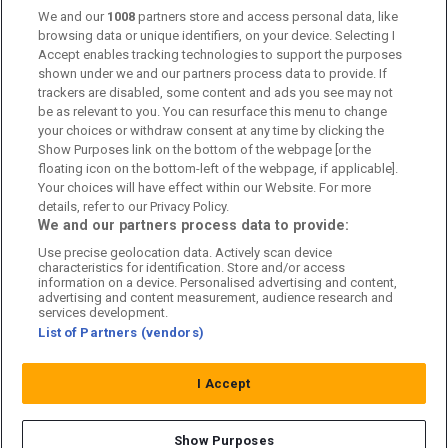
We and our
1008
partners store and access personal data, like
Om oss
browsing data or unique identifiers, on your device. Selecting I
Accept enables tracking technologies to support the purposes
Kontakta oss
shown under we and our partners process data to provide. If
trackers are disabled, some content and ads you see may not
Kundtjänst
be as relevant to you. You can resurface this menu to change
your choices or withdraw consent at any time by clicking the
Sponsor: Rekatochklart
Show Purposes link on the bottom of the webpage [or the
floating icon on the bottom-left of the webpage, if applicable].
Annonsera på Fotbolldirekt
Your choices will have effect within our Website. For more
details, refer to our Privacy Policy.
Redaktionell policy
We and our partners process data to provide:
Use precise geolocation data. Actively scan device
Personuppgiftspolicy
characteristics for identification. Store and/or access
information on a device. Personalised advertising and content,
Cookiepolicy
advertising and content measurement, audience research and
services development.
List of Partners (vendors)
Arkiv
I Accept
Show Purposes