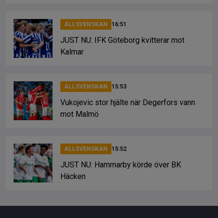
ALLSVENSKAN
16:51
JUST NU: IFK Göteborg kvitterar mot
Kalmar
ALLSVENSKAN
15:53
Vukojevic stor hjälte när Degerfors vann
mot Malmö
ALLSVENSKAN
15:52
JUST NU: Hammarby körde över BK
Häcken