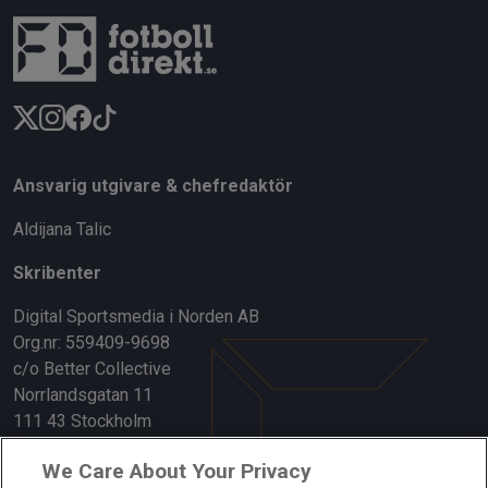
Ansvarig utgivare & chefredaktör
Aldijana Talic
Skribenter
Digital Sportsmedia i Norden AB
Org.nr: 559409-9698
c/o Better Collective
Norrlandsgatan 11
111 43 Stockholm
Länkar
We Care About Your Privacy