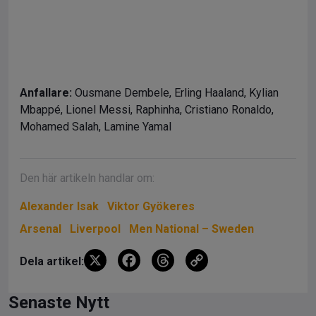
Anfallare:
Ousmane Dembele, Erling Haaland, Kylian
Mbappé, Lionel Messi, Raphinha, Cristiano Ronaldo,
Mohamed Salah, Lamine Yamal
Den här artikeln handlar om:
Alexander Isak
Viktor Gyökeres
Arsenal
Liverpool
Men National – Sweden
X
F
T
C
Dela artikel:
a
hr
o
ce
e
py
Senaste Nytt