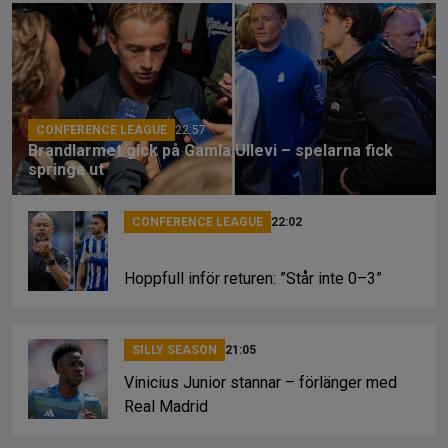
b
a
Li
o
d
n
o
s
k
k
CONFERENCE LEAGUE
22:57
Brandlarmet gick på Gamla Ullevi – spelarna fick
springa ut
CONFERENCE LEAGUE
22:02
Hoppfull inför returen: ”Står inte 0–3”
SILLY SEASON
21:05
Vinicius Junior stannar – förlänger med
Real Madrid