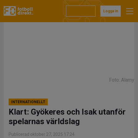
Hoppa
till
Prenumerera
Logga in
innehåll
Foto: Alamy
INTERNATIONELLT
Klart: Gyökeres och Isak utanför
spelarnas världslag
Publicerad oktober 27, 2025 17:24