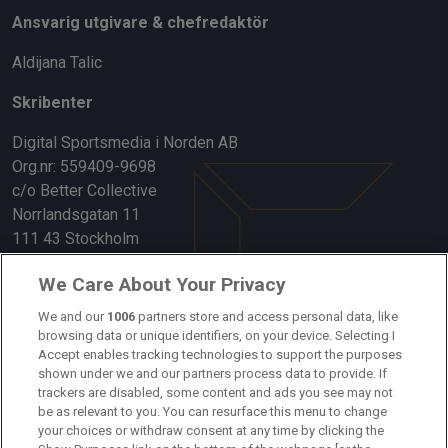
Ansvarig utgivare & chefredaktör
Aldijana Talic
Skribenter
Digital Sportsmedia i Norden AB
Org.nr: 559409-9698
c/o Better Collective
Norrlandsgatan 11
111 43 Stockholm
Länkar
We Care About Your Privacy
We and our
1006
partners store and access personal data, like
Om oss
browsing data or unique identifiers, on your device. Selecting I
Accept enables tracking technologies to support the purposes
Kontakta oss
shown under we and our partners process data to provide. If
trackers are disabled, some content and ads you see may not
Kundtjänst
be as relevant to you. You can resurface this menu to change
your choices or withdraw consent at any time by clicking the
Sponsor: Rekatochklart