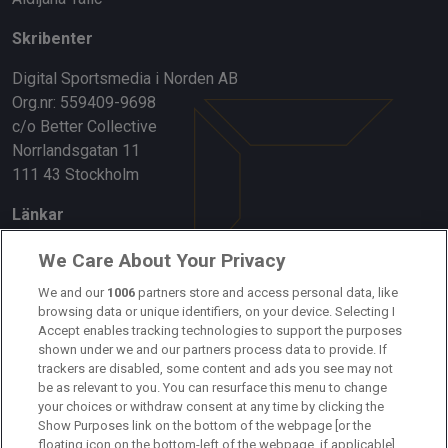
Ansvarig utgivare & chefredaktör
Aldijana Talic
We Care About Your Privacy
Skribenter
We and our
1006
partners store and access personal data, like
browsing data or unique identifiers, on your device. Selecting I
Digital Sportsmedia i Norden AB
Accept enables tracking technologies to support the purposes
Org.nr: 559409-9698
shown under we and our partners process data to provide. If
c/o Better Collective
trackers are disabled, some content and ads you see may not
Norrlandsgatan 11
be as relevant to you. You can resurface this menu to change
your choices or withdraw consent at any time by clicking the
111 43 Stockholm
Show Purposes link on the bottom of the webpage [or the
floating icon on the bottom-left of the webpage, if applicable].