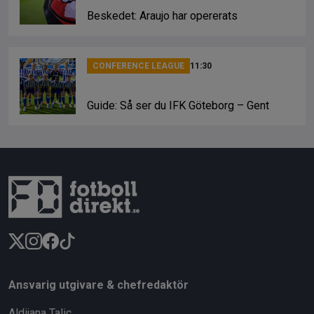
rekordaffär
SILLY SEASON
13:53
Uppgifter: Mohamed Salahs lön i nya
klubben
INTERNATIONELLT
12:05
Beskedet: Araujo har opererats
CONFERENCE LEAGUE
11:30
Guide: Så ser du IFK Göteborg – Gent