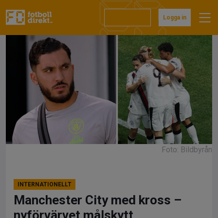
Hoppa
till
Prenumerera
Logga in
innehåll
Foto: Bildbyrån
INTERNATIONELLT
Manchester City med kross –
nyförvärvet målskytt