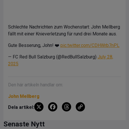
Schlechte Nachrichten zum Wochenstart: John Mellberg
fällt mit einer Knieverletzung für rund drei Monate aus.
Gute Besserung, John! ❤️
pic.twitter.com/CDHWrb7nPL
— FC Red Bull Salzburg (@RedBullSalzburg)
July 28,
2025
Den här artikeln handlar om:
John Mellberg
X
F
T
C
Dela artikel:
a
hr
o
ce
e
py
Senaste Nytt