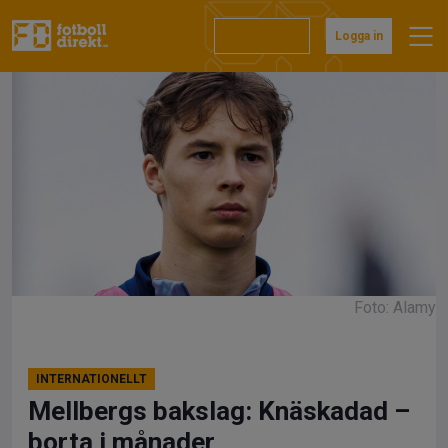
Hoppa
till
Prenumerera
Logga in
innehåll
Foto: Alamy
INTERNATIONELLT
Mellbergs bakslag: Knäskadad –
borta i månader