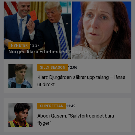
b
a
Li
o
d
n
o
s
k
k
NYHETER
12:27
Norges klara Fifa-besked: ”Avgå nu”
SILLY SEASON
12:06
Klart: Djurgården säkrar upp talang – lånas
ut direkt
SUPERETTAN
11:49
Abodi Qasem: ”Självförtroendet bara
flyger”