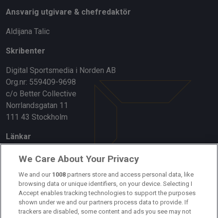
Ansvarig utgivare & chefredaktör
Aldijana Talic
Skribenter
Digital Sportsmedia i Norden AB
Org.nr: 559409-9698
c/o Better Collective
Norrlandsgatan 11
111 43 Stockholm
Länkar
Om oss
We Care About Your Privacy
Kontakta oss
We and our
1008
partners store and access personal data, like
browsing data or unique identifiers, on your device. Selecting I
Accept enables tracking technologies to support the purposes
Kundtjänst
shown under we and our partners process data to provide. If
trackers are disabled, some content and ads you see may not
Sponsor: Rekatochklart