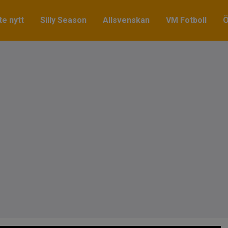
e nytt
Silly Season
Allsvenskan
VM Fotboll
Ö