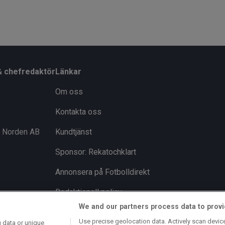
& chefredaktör
Länkar
Om oss
Kontakta oss
i Norden AB
Kundtjänst
Sponsor: Rekatochklart
Annonsera på Fotbolldirekt
Redaktionell policy
We and our partners process data to provi
Personuppgiftspolicy
Use precise geolocation data. Actively scan device 
 data or unique