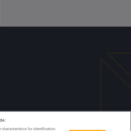
de:
characteristics for identification.