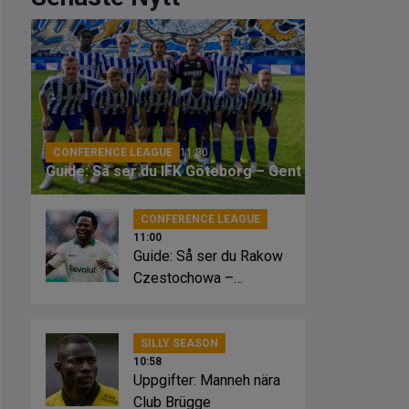
CONFERENCE LEAGUE
11:30
Guide: Så ser du IFK Göteborg – Gent
CONFERENCE LEAGUE
11:00
Guide: Så ser du Rakow
Czestochowa –
Hammarby
SILLY SEASON
10:58
Uppgifter: Manneh nära
Club Brügge