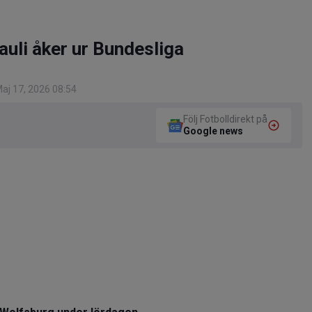
auli åker ur Bundesliga
aj 17, 2026 08:54
Följ Fotbolldirekt på
Google news