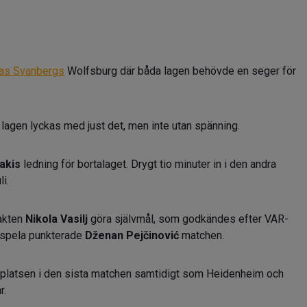
ias Svanbergs
Wolfsburg där båda lagen behövde en seger för
 lagen lyckas med just det, men inte utan spänning.
akis
ledning för bortalaget. Drygt tio minuter in i den andra
li.
vakten
Nikola Vasilj
göra självmål, som godkändes efter VAR-
t spela punkterade
Dženan Pejčinović
matchen.
alplatsen i den sista matchen samtidigt som Heidenheim och
r.