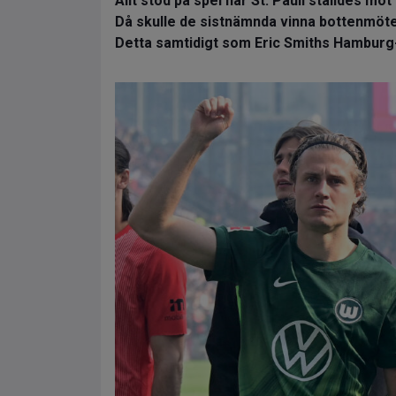
Allt stod på spel när St. Pauli ställdes m
Då skulle de sistnämnda vinna bottenmöte
Detta samtidigt som Eric Smiths Hamburg-