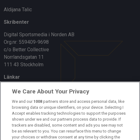
Aldijana Talic
Skribenter
Digital Sportsmedia i Norden AB
Org.nr: 559409-9698
c/o Better Collective
Norrlandsgatan 11
111 43 Stockholm
Länkar
Om oss
We Care About Your Privacy
Kontakta oss
We and our
1008
partners store and access personal data, like
browsing data or unique identifiers, on your device. Selecting I
Accept enables tracking technologies to support the purposes
Kundtjänst
shown under we and our partners process data to provide. If
trackers are disabled, some content and ads you see may not
Sponsor: Rekatochklart
be as relevant to you. You can resurface this menu to change
your choices or withdraw consent at any time by clicking the
Annonsera på Fotbolldirekt