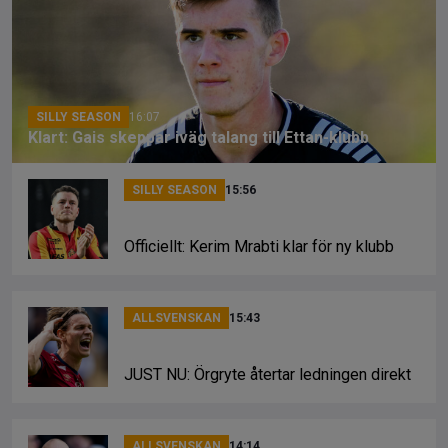
o
d
n
o
s
k
k
SILLY SEASON
16:07
Klart: Gais skeppar iväg talang till Ettan-klubb
SILLY SEASON
15:56
Officiellt: Kerim Mrabti klar för ny klubb
ALLSVENSKAN
15:43
JUST NU: Örgryte återtar ledningen direkt
ALLSVENSKAN
14:14