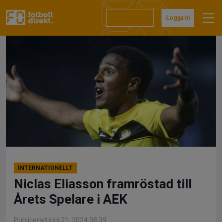
Hoppa
till
Prenumerera
Logga in
innehåll
INTERNATIONELLT
Niclas Eliasson framröstad till
Årets Spelare i AEK
Publicerad juni 21, 2024 08:39