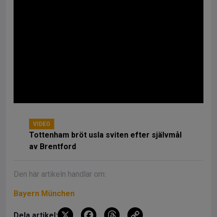
VIDEO
Tottenham bröt usla sviten efter självmål
av Brentford
Den här artikeln handlar om:
Bayern München
X
F
T
C
Dela artikel: