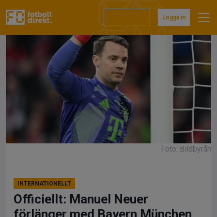
Hoppa
till
Prenumerera
Logga in
innehåll
Foto: Bildbyrån
INTERNATIONELLT
Officiellt: Manuel Neuer
förlänger med Bayern München