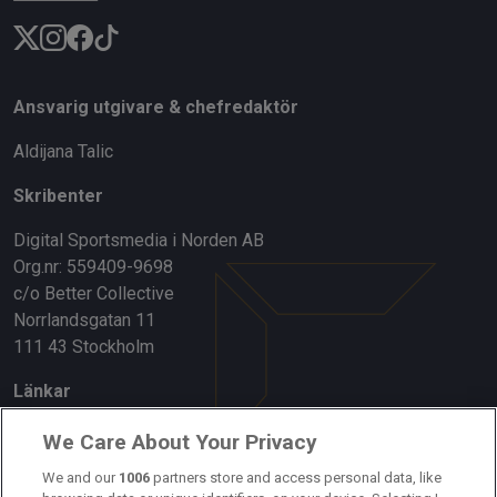
Ansvarig utgivare & chefredaktör
Aldijana Talic
Skribenter
Digital Sportsmedia i Norden AB
Org.nr: 559409-9698
c/o Better Collective
Norrlandsgatan 11
111 43 Stockholm
Länkar
Om oss
We Care About Your Privacy
We and our
1006
partners store and access personal data, like
Kontakta oss