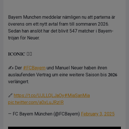
Bayern Munchen meddelar nämligen nu att parterna är
överens om ett nytt avtal fram till sommaren 2026.
Sedan han anslöt har det blivit 547 matcher i Bayern-
tröjan för Neuer.
𝐈𝐂𝐎𝐍𝐈𝐂 😮‍💨
✍️ Der
#FCBayern
und Manuel Neuer haben ihren
auslaufenden Vertrag um eine weitere Saison bis 𝟐𝟎𝟐𝟔
verlängert.
🔗
https://t.co/UJLLQLJaOy
#MiaSanMia
pic.twitter.com/a0xLuJRzIR
— FC Bayern München (@FCBayern)
February 3, 2025