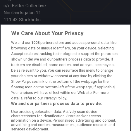
c/o Better Collective
Norrlandsgatan 11
111 43 Stockholm
Länkar
We Care About Your Privacy
Om oss
We and our
1008
partners store and access personal data, like
browsing data or unique identifiers, on your device. Selecting I
Accept enables tracking technologies to support the purposes
Kontakta oss
shown under we and our partners process data to provide. If
trackers are disabled, some content and ads you see may not
Kundtjänst
be as relevant to you. You can resurface this menu to change
your choices or withdraw consent at any time by clicking the
Sponsor: Rekatochklart
Show Purposes link on the bottom of the webpage [or the
floating icon on the bottom-left of the webpage, if applicable].
Annonsera på Fotbolldirekt
Your choices will have effect within our Website. For more
details, refer to our Privacy Policy.
Redaktionell policy
We and our partners process data to provide:
Use precise geolocation data. Actively scan device
Personuppgiftspolicy
characteristics for identification. Store and/or access
information on a device. Personalised advertising and content,
Cookiepolicy
advertising and content measurement, audience research and
services development.