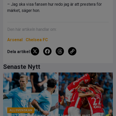
– Jag ska visa fansen hur redo jag är att prestera för
märket, säger hon.
Den här artikeln handlar om:
Arsenal
Chelsea FC
X
F
T
C
Dela artikel:
a
hr
o
ce
e
py
Senaste Nytt
b
a
Li
o
d
n
o
s
k
k
ALLSVENSKAN
15:28
JUST NU: Vukojevic slår till igen – går mot seger