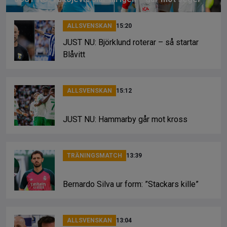
ALLSVENSKAN
15:20
JUST NU: Björklund roterar – så startar
Blåvitt
ALLSVENSKAN
15:12
JUST NU: Hammarby går mot kross
TRÄNINGSMATCH
13:39
Bernardo Silva ur form: ”Stackars kille”
ALLSVENSKAN
13:04