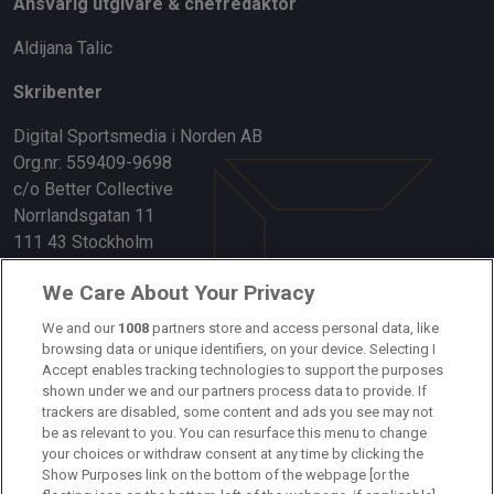
Ansvarig utgivare & chefredaktör
Aldijana Talic
Skribenter
Digital Sportsmedia i Norden AB
Org.nr: 559409-9698
c/o Better Collective
Norrlandsgatan 11
111 43 Stockholm
Länkar
We Care About Your Privacy
Om oss
We and our
1008
partners store and access personal data, like
browsing data or unique identifiers, on your device. Selecting I
Accept enables tracking technologies to support the purposes
Kontakta oss
shown under we and our partners process data to provide. If
trackers are disabled, some content and ads you see may not
Kundtjänst
be as relevant to you. You can resurface this menu to change
your choices or withdraw consent at any time by clicking the
Sponsor: Rekatochklart
Show Purposes link on the bottom of the webpage [or the