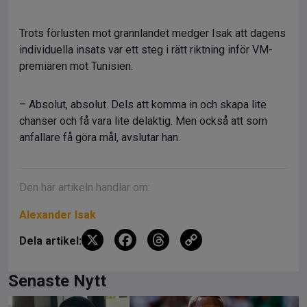
Trots förlusten mot grannlandet medger Isak att dagens
individuella insats var ett steg i rätt riktning inför VM-
premiären mot Tunisien.
– Absolut, absolut. Dels att komma in och skapa lite
chanser och få vara lite delaktig. Men också att som
anfallare få göra mål, avslutar han.
Den här artikeln handlar om:
Alexander Isak
X
F
T
C
Dela artikel:
a
hr
o
ce
e
py
Senaste Nytt
b
a
Li