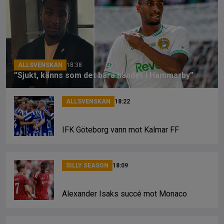
o
d
n
o
s
k
k
ALLSVENSKAN
18:38
”Sjukt, känns som det bara händer i Hammarby”
ALLSVENSKAN
18:22
IFK Göteborg vann mot Kalmar FF
SILLY SEASON
18:09
Alexander Isaks succé mot Monaco