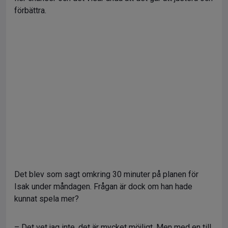
förbättra.
Det blev som sagt omkring 30 minuter på planen för
Isak under måndagen. Frågan är dock om han hade
kunnat spela mer?
– Det vet jag inte, det är mycket möjligt. Men med en till