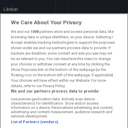
Länkar
Om oss
We Care About Your Privacy
Kontakta oss
We and our
1008
partners store and access personal data, like
browsing data or unique identifiers, on your device. Selecting I
Accept enables tracking technologies to support the purposes
Kundtjänst
shown under we and our partners process data to provide. If
trackers are disabled, some content and ads you see may not
Sponsor: Rekatochklart
be as relevant to you. You can resurface this menu to change
your choices or withdraw consent at any time by clicking the
Annonsera på Fotbolldirekt
Show Purposes link on the bottom of the webpage [or the
floating icon on the bottom-left of the webpage, if applicable].
Redaktionell policy
Your choices will have effect within our Website. For more
details, refer to our Privacy Policy.
Personuppgiftspolicy
We and our partners process data to provide:
Use precise geolocation data. Actively scan device
Cookiepolicy
characteristics for identification. Store and/or access
information on a device. Personalised advertising and content,
Arkiv
advertising and content measurement, audience research and
services development.
List of Partners (vendors)