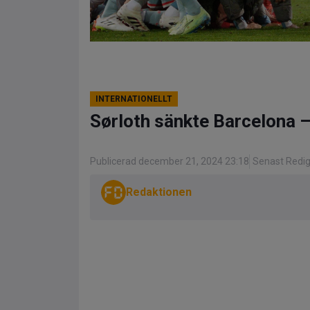
INTERNATIONELLT
Sørloth sänkte Barcelona –
Publicerad december 21, 2024 23:18
Senast Redi
Redaktionen