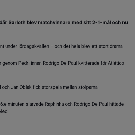
 där Sørloth blev matchvinnare med sitt 2-1-mål och nu
t under lördagskvällen – och det hela blev ett stort drama.
n genom Pedri innan Rodrigo De Paul kvitterade för Atlético
l och Jan Oblak fick storspela mellan stolparna.
 96:e minuten slarvade Raphinha och Rodrigo De Paul hittade
led.