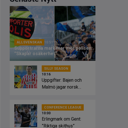
ALLSVENSKAN
10:51
Supportrarna markerar mot polisen:
”Skapar osäkerhet”
SILLY SEASON
10:16
Uppgifter: Bajen och
Malmö jagar norsk
striker
CONFERENCE LEAGUE
10:00
Erlingmark om Gent:
”Riktiga skithus”