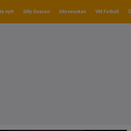
e nytt
Silly Season
Allsvenskan
VM Fotboll
Ö