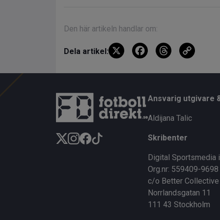
Den här artikeln handlar om:
X
F
T
C
Dela artikel:
a
hr
o
ce
e
py
b
a
Li
Ansvarig utgivare 
o
d
n
Aldijana Talic
o
s
k
Skribenter
k
Digital Sportsmedia 
Org.nr: 559409-9698
c/o Better Collective
Norrlandsgatan 11
111 43 Stockholm