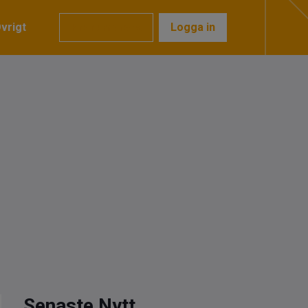
vrigt
Prenumerera
Logga in
Senaste Nytt