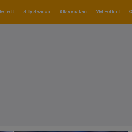
e nytt
Silly Season
Allsvenskan
VM Fotboll
Ö