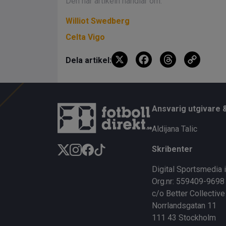
Den här artikeln handlar om:
Williot Swedberg
Celta Vigo
X
F
T
C
Dela artikel:
a
hr
o
ce
e
py
b
a
Li
Ansvarig utgivare 
o
d
n
Aldijana Talic
o
s
k
Skribenter
k
Digital Sportsmedia 
Org.nr: 559409-9698
c/o Better Collective
Norrlandsgatan 11
111 43 Stockholm