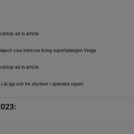
sktop ad in article
poli visa intresse kring supertalangen Veiga.
sktop ad in article
i LaLiga och tre stycken i spanska cupen.
2023: