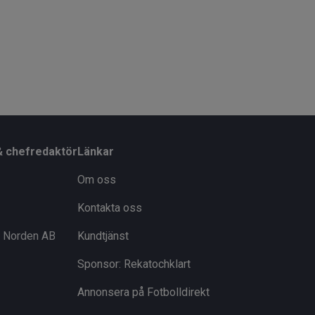
& chefredaktör
Länkar
Om oss
Kontakta oss
i Norden AB
Kundtjänst
Sponsor: Rekatochklart
Annonsera på Fotbolldirekt