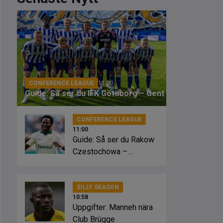
CONFERENCE LEAGUE
11:30
Guide: Så ser du IFK Göteborg – Gent
CONFERENCE LEAGUE
11:00
Guide: Så ser du Rakow
Czestochowa –
Hammarby
SILLY SEASON
10:58
Uppgifter: Manneh nära
Club Brügge