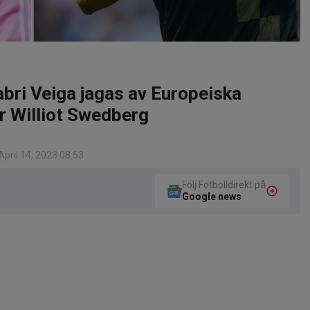
bri Veiga jagas av Europeiska
r Williot Swedberg
pril 14, 2023 08:53
Följ Fotbolldirekt på
Google news