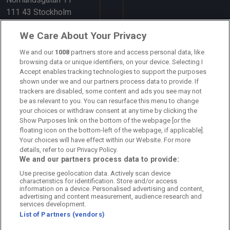
111 43 Stockholm
Länkar
We Care About Your Privacy
Om oss
We and our
1008
partners store and access personal data, like
browsing data or unique identifiers, on your device. Selecting I
Accept enables tracking technologies to support the purposes
Kontakta oss
shown under we and our partners process data to provide. If
trackers are disabled, some content and ads you see may not
Kundtjänst
be as relevant to you. You can resurface this menu to change
your choices or withdraw consent at any time by clicking the
Sponsor: Rekatochklart
Show Purposes link on the bottom of the webpage [or the
floating icon on the bottom-left of the webpage, if applicable].
Annonsera på Fotbolldirekt
Your choices will have effect within our Website. For more
details, refer to our Privacy Policy.
Redaktionell policy
We and our partners process data to provide:
Use precise geolocation data. Actively scan device
Personuppgiftspolicy
characteristics for identification. Store and/or access
information on a device. Personalised advertising and content,
Cookiepolicy
advertising and content measurement, audience research and
services development.
List of Partners (vendors)
Arkiv