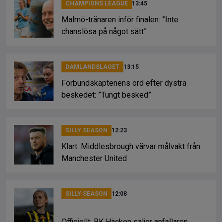
CHAMPIONS LEAGUE
13:45
Malmö-tränaren inför finalen: ”Inte
chanslösa på något sätt”
DAMLANDSLAGET
13:15
Förbundskaptenens ord efter dystra
beskedet: ”Tungt besked”
SILLY SEASON
12:23
Klart: Middlesbrough värvar målvakt från
Manchester United
SILLY SEASON
12:08
Officiellt: BK Häcken säljer anfallaren