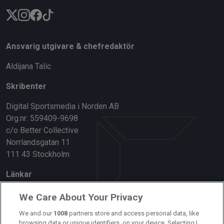
Ansvarig utgivare & chefredaktör
Aldijana Talic
Skribenter
Digital Sportsmedia i Norden AB
Org.nr: 559409-9698
c/o Better Collective
Norrlandsgatan 11
111 43 Stockholm
Länkar
Om oss
We Care About Your Privacy
Kontakta oss
We and our
1008
partners store and access personal data, like
browsing data or unique identifiers, on your device. Selecting I