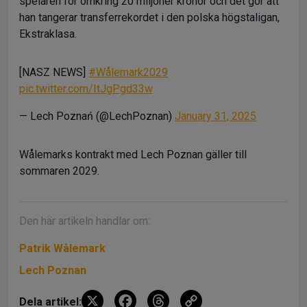
spelaren för omkring 20 miljoner kronor och det gör att
han tangerar transferrekordet i den polska högstaligan,
Ekstraklasa.
[NASZ NEWS]
#Wålemark2029
pic.twitter.com/ItJgPgd33w
— Lech Poznań (@LechPoznan)
January 31, 2025
Wålemarks kontrakt med Lech Poznan gäller till
sommaren 2029.
Den här artikeln handlar om:
Patrik Wålemark
Lech Poznan
X
F
T
C
Dela artikel: