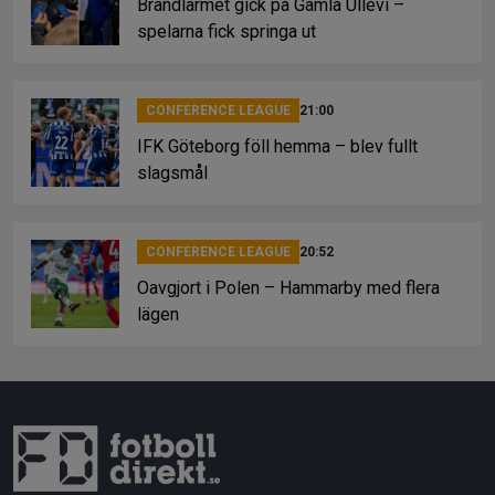
Brandlarmet gick på Gamla Ullevi –
spelarna fick springa ut
CONFERENCE LEAGUE
21:00
IFK Göteborg föll hemma – blev fullt
slagsmål
CONFERENCE LEAGUE
20:52
Oavgjort i Polen – Hammarby med flera
lägen