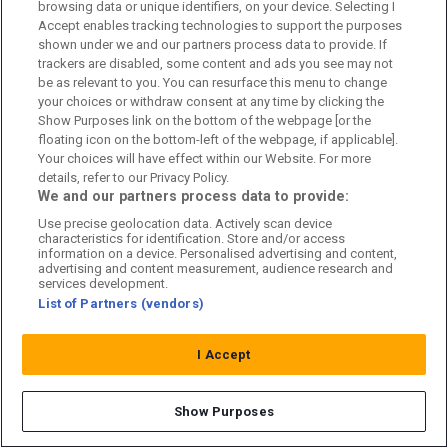
browsing data or unique identifiers, on your device. Selecting I
Accept enables tracking technologies to support the purposes
Förslaget som uppges ha presenterats för Kiani var fyra
shown under we and our partners process data to provide. If
månaders lön fram till april 2025 – med ett krav.
trackers are disabled, some content and ads you see may not
be as relevant to you. You can resurface this menu to change
Tränarutbildaren skulle undvika att prata illa om sin
your choices or withdraw consent at any time by clicking the
tidigare arbetsgivare.
Show Purposes link on the bottom of the webpage [or the
floating icon on the bottom-left of the webpage, if applicable].
Your choices will have effect within our Website. For more
details, refer to our Privacy Policy.
We and our partners process data to provide:
Use precise geolocation data. Actively scan device
characteristics for identification. Store and/or access
information on a device. Personalised advertising and content,
advertising and content measurement, audience research and
services development.
List of Partners (vendors)
I Accept
Show Purposes
“När man pratar om SvFF i framtiden kan man lyfta fram