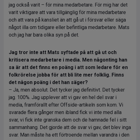
jag också varit – för mina medarbetare. För mig har det
varit viktigare att vara tillgänglig för mina medarbetare
och att vara på kansliet än att gå ut i försvar eller säga
något illa om tidigare eller befintliga medarbetare. Mats
och jag har bara olika syn på det.
Jag tror inte att Mats syftade på att gå ut och
kritisera medarbetare i media. Men någonting han
sa är att det finns en poäng i att som ledare för en
folkrörelse jobba för att bli lite mer folklig. Finns
det någon poäng i det han säger?
– Ja, men absolut. Det tycker jag definitivt. Det tycker
jag. 100%. Jag upplever att vi gav en hel del svar i
media, framförallt efter Offside-artikeln som kom. Vi
svarade flera gånger men ibland fick vi inte med alla
svar, vi fick inte granska dem och de hamnade fel i sitt
sammanhang. Det gjorde att de svar vi gav, det blev inga
svar. Man måste ha ett förtroende mellan varandra i den