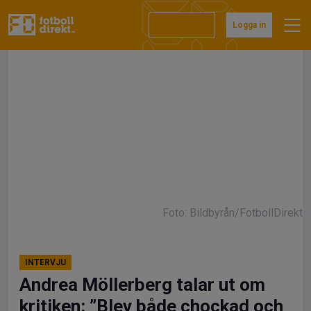
Hoppa
till
Prenumerera
Logga in
innehåll
Foto: Bildbyrån/FotbollDirekt
INTERVJU
Andrea Möllerberg talar ut om
kritiken: ”Blev både chockad och