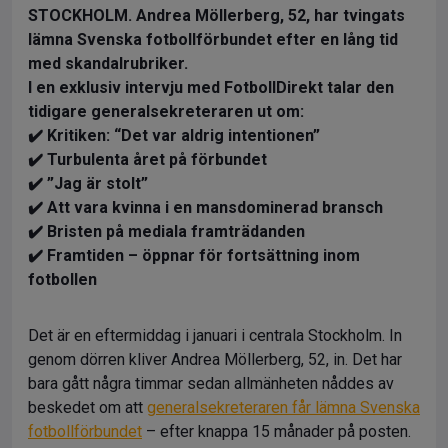
STOCKHOLM. Andrea Möllerberg, 52, har tvingats
lämna Svenska fotbollförbundet efter en lång tid
med skandalrubriker.
I en exklusiv intervju med FotbollDirekt talar den
tidigare generalsekreteraren ut om:
✔️ Kritiken: “Det var aldrig intentionen”
✔️ Turbulenta året på förbundet
✔️ ”Jag är stolt”
✔️ Att vara kvinna i en mansdominerad bransch
✔️ Bristen på mediala framträdanden
✔️ Framtiden – öppnar för fortsättning inom
fotbollen
Det är en eftermiddag i januari i centrala Stockholm. In
genom dörren kliver Andrea Möllerberg, 52, in. Det har
bara gått några timmar sedan allmänheten nåddes av
beskedet om att
generalsekreteraren får lämna Svenska
fotbollförbundet
– efter knappa 15 månader på posten.