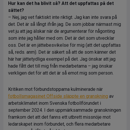
Hur kan det ha blivit så? Att det uppfattas på det
sättet?
– Nej, jag vet faktiskt inte riktigt. Jag kan inte svara på
det. Det är så långt ifrån jag. De som jobbar närmast mig
vet ju att jag älskar när de argumenterar för någonting
som inte jag håller med om. Det är det som utvecklar
oss. Det är en jättebesvikelse för mig (att det uppfattas
så, reds. anm). Det är säkert så att de som känner det
här har jättetydliga exempel på det. Jag önskar att jag
hade fått det till mig från medarbetarna – jag önskar
verkligen det för att det är så emot mig som person.
Kritiken mot förbundstopparna kulminerade när
fotbollsmagasinet Offside släppte en granskning
av
arbetsklimatet inom Svenska fotbollförundet i
september 2024. I den uppmärksammade granskningen
framkom det att det fanns ett utbrett missnöje mot
ledarskapet inom förbundet, och flera medarbetare