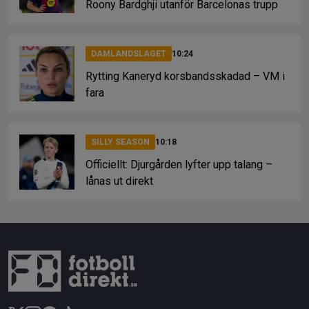
Roony Bardghji utanför Barcelonas trupp
DAMLANDSLAGET
10:24
Rytting Kaneryd korsbandsskadad – VM i
fara
SILLY SEASON
10:18
Officiellt: Djurgården lyfter upp talang –
lånas ut direkt