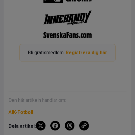
Bli gratismedlem.
Registrera dig här
Den här artikeln handlar om:
AIK-Fotboll
X
F
T
C
Dela artikel: