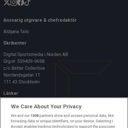
Ansvarig utgivare & chefredaktör
Aldijana Talic
Skribenter
Digital Sportsmedia i Norden AB
Org.nr: 559409-9698
c/o Better Collective
Norrlandsgatan 11
111 43 Stockholm
Länkar
Om oss
We Care About Your Privacy
We and our
1008
partners store and access personal data, like
Kontakta oss
browsing data or unique identifiers, on your device. Selecting I
Accept enables tracking technologies to support the purposes
Kundtjänst