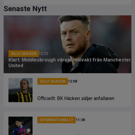
a
hr
o
ce
e
py
Senaste Nytt
b
a
Li
o
d
n
o
s
k
k
SILLY SEASON
12:23
Klart: Middlesbrough värvar målvakt från Manchester
United
SILLY SEASON
12:08
Officiellt: BK Häcken säljer anfallaren
INTERNATIONELLT
11:38