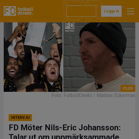
Hoppa
till
Prenumerera
Logga in
innehåll
Foto: FotbollDirekt / Mattias Eckerman
INTERVJU
FD Möter Nils-Eric Johansson:
Talar ut om uppmärksammade