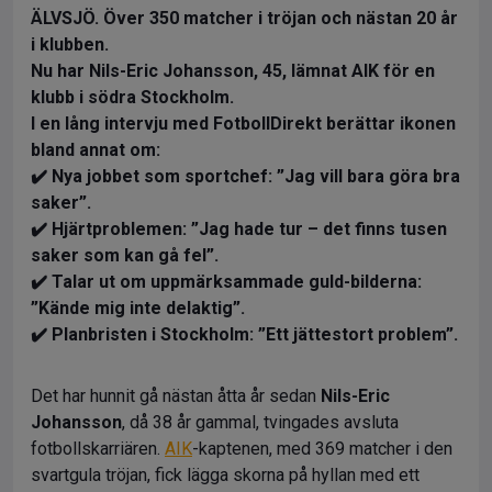
ÄLVSJÖ. Över 350 matcher i tröjan och nästan 20 år
i klubben.
Nu har Nils-Eric Johansson, 45, lämnat AIK för en
klubb i södra Stockholm.
I en lång intervju med FotbollDirekt berättar ikonen
bland annat om:
✔️ Nya jobbet som sportchef: ”Jag vill bara göra bra
saker”.
✔️ Hjärtproblemen: ”Jag hade tur – det finns tusen
saker som kan gå fel”.
✔️ Talar ut om uppmärksammade guld-bilderna:
”Kände mig inte delaktig”.
✔️ Planbristen i Stockholm: ”Ett jättestort problem”.
Det har hunnit gå nästan åtta år sedan
Nils-Eric
Johansson
, då 38 år gammal, tvingades avsluta
fotbollskarriären.
AIK
-kaptenen, med 369 matcher i den
svartgula tröjan, fick lägga skorna på hyllan med ett