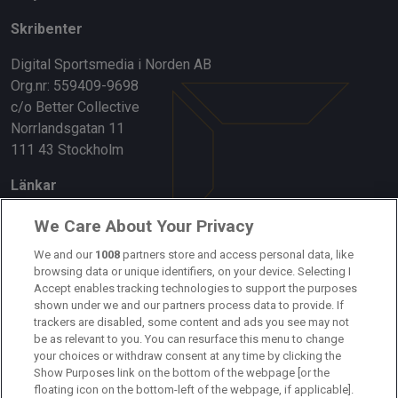
Skribenter
Digital Sportsmedia i Norden AB
Org.nr: 559409-9698
c/o Better Collective
Norrlandsgatan 11
111 43 Stockholm
Länkar
Om oss
We Care About Your Privacy
Kontakta oss
We and our
1008
partners store and access personal data, like
browsing data or unique identifiers, on your device. Selecting I
Accept enables tracking technologies to support the purposes
Kundtjänst
shown under we and our partners process data to provide. If
trackers are disabled, some content and ads you see may not
Sponsor: Rekatochklart
be as relevant to you. You can resurface this menu to change
your choices or withdraw consent at any time by clicking the
Annonsera på Fotbolldirekt
Show Purposes link on the bottom of the webpage [or the
floating icon on the bottom-left of the webpage, if applicable].