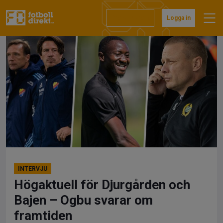
Hoppa
till
Prenumerera
Logga in
innehåll
INTERVJU
Högaktuell för Djurgården och
Bajen – Ogbu svarar om
framtiden