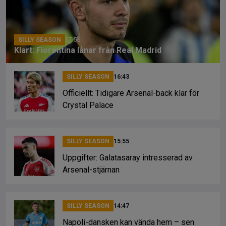
o
s
k
k
SILLY SEASON
17:56
Klart: Fiorentina lånar från Real Madrid
SILLY SEASON
16:43
Officiellt: Tidigare Arsenal-back klar för
Crystal Palace
SILLY SEASON
15:55
Uppgifter: Galatasaray intresserad av
Arsenal-stjärnan
SILLY SEASON
14:47
Napoli-dansken kan vända hem – sen