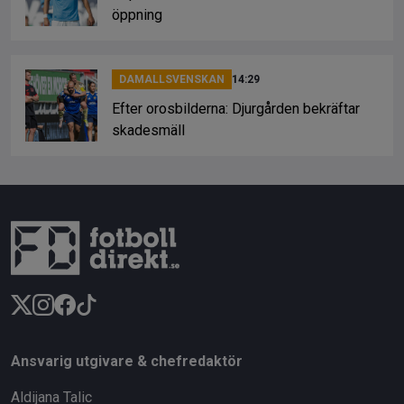
öppning
DAMALLSVENSKAN
14:29
Efter orosbilderna: Djurgården bekräftar
skadesmäll
Ansvarig utgivare & chefredaktör
Aldijana Talic