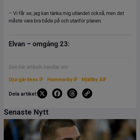
– Vi får se, jag kan tänka mig utlandet också, men det
måste vara bra både på och utanför planen.
Elvan – omgång 23:
Den här artikeln handlar om:
Djurgårdens IF
Hammarby IF
Mjällby AIF
X
F
T
C
Dela artikel:
a
hr
o
ce
e
py
Senaste Nytt
b
a
Li
o
d
n