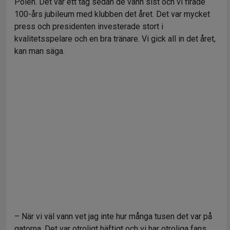
Polen. Det var ett tag sedan de vann sist och vi firade
100-års jubileum med klubben det året. Det var mycket
press och presidenten investerade stort i
kvalitetsspelare och en bra tränare. Vi gick all in det året,
kan man säga.
– När vi väl vann vet jag inte hur många tusen det var på
gatorna. Det var otroligt häftigt och vi har otroliga fans.