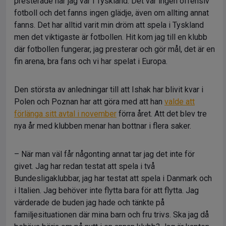
presterade när jag var i Tyskland. Det var ingen offensiv
fotboll och det fanns ingen glädje, även om allting annat
fanns. Det har alltid varit min dröm att spela i Tyskland
men det viktigaste är fotbollen. Hit kom jag till en klubb
där fotbollen fungerar, jag presterar och gör mål, det är en
fin arena, bra fans och vi har spelat i Europa.
Den största av anledningar till att Ishak har blivit kvar i
Polen och Poznan har att göra med att han
valde att
förlänga sitt avtal i november
förra året. Att det blev tre
nya år med klubben menar han bottnar i flera saker.
– När man väl får någonting annat tar jag det inte för
givet. Jag har redan testat att spela i två
Bundesligaklubbar, jag har testat att spela i Danmark och
i Italien. Jag behöver inte flytta bara för att flytta. Jag
värderade de buden jag hade och tänkte på
familjesituationen där mina barn och fru trivs. Ska jag då