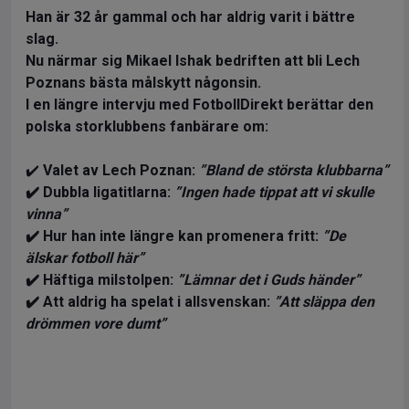
Han är 32 år gammal och har aldrig varit i bättre
slag.
Nu närmar sig Mikael Ishak bedriften att bli Lech
Poznans bästa målskytt någonsin.
I en längre intervju med FotbollDirekt berättar den
polska storklubbens fanbärare om:
✔️
Valet av Lech Poznan:
”Bland de största klubbarna”
✔️ Dubbla ligatitlarna:
”Ingen hade tippat att vi skulle
vinna”
✔️ Hur han inte längre kan promenera fritt:
”De
älskar fotboll här”
✔️ Häftiga milstolpen:
”Lämnar det i Guds händer”
✔️ Att aldrig ha spelat i allsvenskan:
”Att släppa den
drömmen vore dumt”