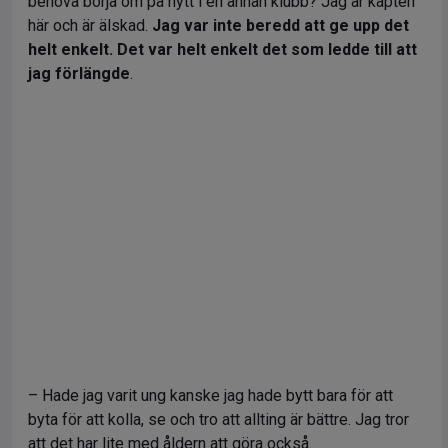
behöva börja om på nytt i en annan klubb? Jag är kapten
här och är älskad.
Jag var inte beredd att ge upp det
helt enkelt. Det var helt enkelt det som ledde till att
jag förlängde
.
– Hade jag varit ung kanske jag hade bytt bara för att
byta för att kolla, se och tro att allting är bättre. Jag tror
att det har lite med åldern att göra också.