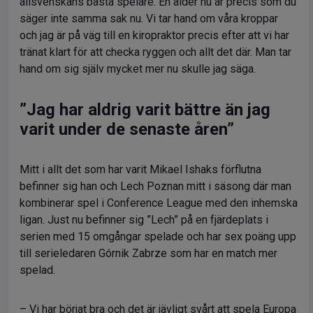
allsvenskans bästa spelare. En ålder nu är precis som du
säger inte samma sak nu. Vi tar hand om våra kroppar
och jag är på väg till en kiropraktor precis efter att vi har
tränat klart för att checka ryggen och allt det där. Man tar
hand om sig själv mycket mer nu skulle jag säga.
”Jag har aldrig varit bättre än jag
varit under de senaste åren”
Mitt i allt det som har varit Mikael Ishaks förflutna
befinner sig han och Lech Poznan mitt i säsong där man
kombinerar spel i Conference League med den inhemska
ligan. Just nu befinner sig ”Lech” på en fjärdeplats i
serien med 15 omgångar spelade och har sex poäng upp
till serieledaren Górnik Zabrze som har en match mer
spelad.
– Vi har börjat bra och det är jävligt svårt att spela Europa