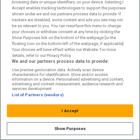
browsing data or unique identifiers, on your device. Selecting I
Accept enables tracking technologies to support the purposes
Har du någonsin varit så här bra?
shown under we and our partners process data to provide. If
– Nej. Jag känner mig som bäst nu och har gjort det
trackers are disabled, some content and ads you see may not
be as relevant to you. You can resurface this menu to change
under de senaste åren. När jag har kommit upp i åren
your choices or withdraw consent at any time by clicking the
känner jag att jag har blivit mycket mer mogen i mitt spel.
Show Purposes link on the bottom of the webpage [or the
Jag läser av spelet på ett annat sätt, mina avslut har
floating icon on the bottom-left of the webpage, if applicable].
blivit bättre och rörelsemönstret också. Jag skulle säga
Your choices will have effect within our Website. For more
details, refer to our Privacy Policy.
att jag aldrig har varit bättre än vad jag har varit de
We and our partners process data to provide:
senaste åren, avslutar Mikael Ishak.
Use precise geolocation data. Actively scan device
characteristics for identification. Store and/or access
information on a device. Personalised advertising and content,
advertising and content measurement, audience research and
Den här artikeln handlar om:
services development.
List of Partners (vendors)
Mikael Ishak
Lech Poznan
I Accept
X
F
T
C
Dela artikel:
Show Purposes
a
hr
o