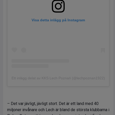
Visa detta inlägg på Instagram
Ett inlägg delat av KKS Lech Poznań (@lechpoznan1922)
– Det var jävligt, jävligt stort. Det är ett land med 40
miljoner invånare och Lech är bland de största klubbarna i