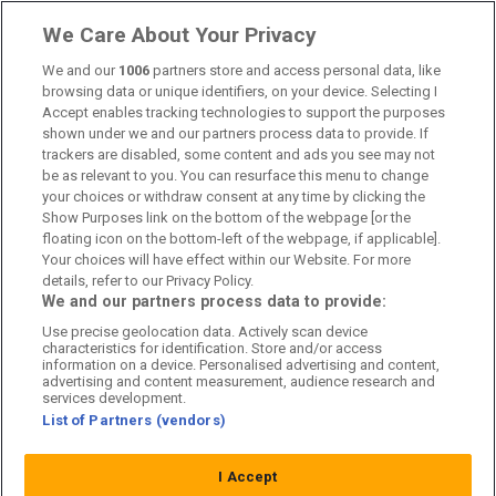
Länkar
We Care About Your Privacy
We and our
1006
partners store and access personal data, like
Om oss
browsing data or unique identifiers, on your device. Selecting I
Accept enables tracking technologies to support the purposes
Kontakta oss
shown under we and our partners process data to provide. If
trackers are disabled, some content and ads you see may not
Kundtjänst
be as relevant to you. You can resurface this menu to change
your choices or withdraw consent at any time by clicking the
Sponsor: Rekatochklart
Show Purposes link on the bottom of the webpage [or the
floating icon on the bottom-left of the webpage, if applicable].
Annonsera på Fotbolldirekt
Your choices will have effect within our Website. For more
details, refer to our Privacy Policy.
Redaktionell policy
We and our partners process data to provide:
Use precise geolocation data. Actively scan device
Personuppgiftspolicy
characteristics for identification. Store and/or access
information on a device. Personalised advertising and content,
Cookiepolicy
advertising and content measurement, audience research and
services development.
List of Partners (vendors)
Arkiv
I Accept