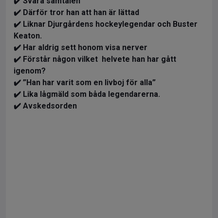
✔️ Svåra samtalen
✔️ Därför tror han att han är lättad
✔️ Liknar Djurgårdens hockeylegendar och Buster
Keaton.
✔️ Har aldrig sett honom visa nerver
✔️ Förstår någon vilket helvete han har gått
igenom?
✔️ ”Han har varit som en livboj för alla”
✔️ Lika lågmäld som båda legendarerna.
✔️ Avskedsorden