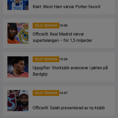
Klart: West Ham värvar Potter-favorit
SILLY SEASON
16:40
Officiellt: Real Madrid värvar
supertalangen – för 1,5 miljarder
SILLY SEASON
15:24
Uppgifter: Storklubb avancerar i jakten på
Bardghji
SILLY SEASON
14:47
Officiellt: Salah presenterad av ny klubb