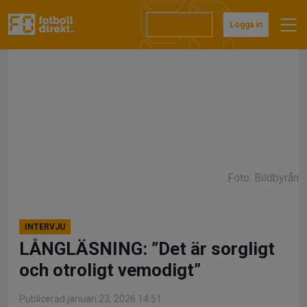
Hoppa
till
Prenumerera
Logga in
innehåll
Foto: Bildbyrån
INTERVJU
LÅNGLÄSNING: ”Det är sorgligt
och otroligt vemodigt”
Publicerad januari 23, 2026 14:51