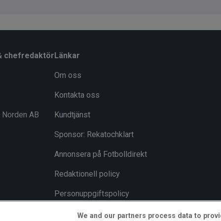
& chefredaktör
Länkar
Om oss
Kontakta oss
i Norden AB
Kundtjänst
Sponsor: Rekatochklart
Annonsera på Fotbolldirekt
Redaktionell policy
Personuppgiftspolicy
Cookiepolicy
We and our partners process data to provi