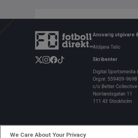
Ansvarig utgivare 
Aldijana Talic
Skribenter
Digital Sportsmedia 
Org.nr: 559409-9698
c/o Better Collective
Norrlandsgatan 11
111 43 Stockholm
We Care About Your Privacy