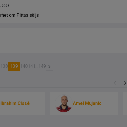
, 2025
rhet om Pittas säljs
7
138
139
140
141
…
149
Ibrahim Cissé
Amel Mujanic