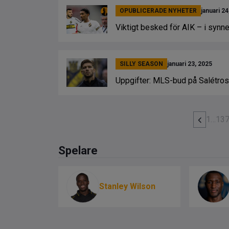
OPUBLICERADE NYHETER
januari 24
Viktigt besked för AIK – i synne
SILLY SEASON
januari 23, 2025
Uppgifter: MLS-bud på Salétros
1
…
13
Spelare
Stanley Wilson