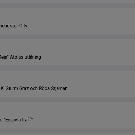
anchester City
Meja” Atolas utlåning
K, Sturm Graz och Röda Stjärnan
: ”En jävla träff”