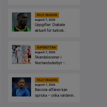
SILLY SEASON
augusti 7, 2026
Uppgifter: Diabate
aktuell för turkisk
nykomling
SUPERETTAN
augusti 7, 2026
Skandalscener i
Norrlandsderbyt –
planen fattade eld
SILLY SEASON
augusti 7, 2026
Barcola-affären kan
spricka – olika värdering
från klubbarna