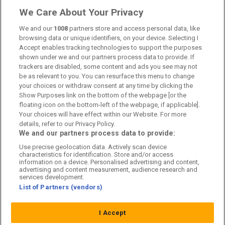
Om oss
We Care About Your Privacy
Kontakta oss
We and our
1008
partners store and access personal data, like
browsing data or unique identifiers, on your device. Selecting I
Accept enables tracking technologies to support the purposes
Kundtjänst
shown under we and our partners process data to provide. If
trackers are disabled, some content and ads you see may not
Sponsor: Rekatochklart
be as relevant to you. You can resurface this menu to change
your choices or withdraw consent at any time by clicking the
Annonsera på Fotbolldirekt
Show Purposes link on the bottom of the webpage [or the
floating icon on the bottom-left of the webpage, if applicable].
Redaktionell policy
Your choices will have effect within our Website. For more
details, refer to our Privacy Policy.
Personuppgiftspolicy
We and our partners process data to provide:
Use precise geolocation data. Actively scan device
Cookiepolicy
characteristics for identification. Store and/or access
information on a device. Personalised advertising and content,
Arkiv
advertising and content measurement, audience research and
services development.
List of Partners (vendors)
I Accept