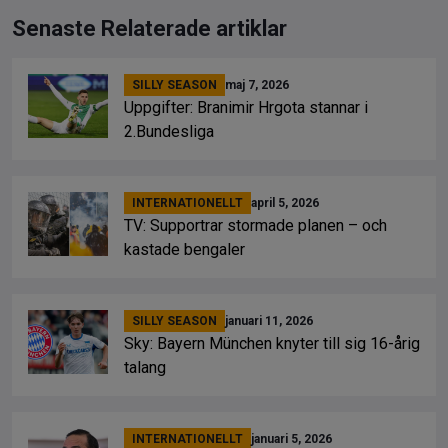
Senaste Relaterade artiklar
SILLY SEASON
maj 7, 2026
Uppgifter: Branimir Hrgota stannar i
2.Bundesliga
INTERNATIONELLT
april 5, 2026
TV: Supportrar stormade planen – och
kastade bengaler
SILLY SEASON
januari 11, 2026
Sky: Bayern München knyter till sig 16-årig
talang
INTERNATIONELLT
januari 5, 2026