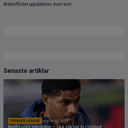
Artikelflödet uppdateras inom kort.
Senaste artiklar
PREMIER LEAGUE
augusti 10, 2026
Rashfords vändning – ska slå sig in i United