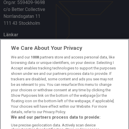
Org.nr: 559409-9698
c/o Better Collective
Norrlandsgatan 11
111 43 Stockholm
Länkar
Om oss
We Care About Your Privacy
Kontakta oss
We and our
1008
partners store and access personal data, like
browsing data or unique identifiers, on your device. Selecting I
Accept enables tracking technologies to support the purposes
Kundtjänst
shown under we and our partners process data to provide. If
trackers are disabled, some content and ads you see may not
Sponsor: Rekatochklart
be as relevant to you. You can resurface this menu to change
your choices or withdraw consent at any time by clicking the
Annonsera på Fotbolldirekt
Show Purposes link on the bottom of the webpage [or the
floating icon on the bottom-left of the webpage, if applicable].
Redaktionell policy
Your choices will have effect within our Website. For more
details, refer to our Privacy Policy.
Personuppgiftspolicy
We and our partners process data to provide:
Use precise geolocation data. Actively scan device
Cookiepolicy