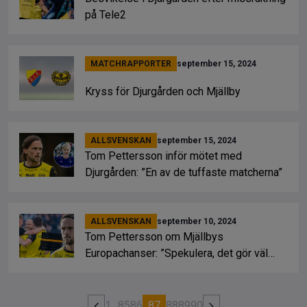
på Tele2
MATCHRAPPORTER
september 15, 2024
Kryss för Djurgården och Mjällby
ALLSVENSKAN
september 15, 2024
Tom Pettersson inför mötet med
Djurgården: ”En av de tuffaste matcherna”
ALLSVENSKAN
september 10, 2024
Tom Pettersson om Mjällbys
Europachanser: ”Spekulera, det gör väl
alla”
1
…
85
86
87
88
89
90