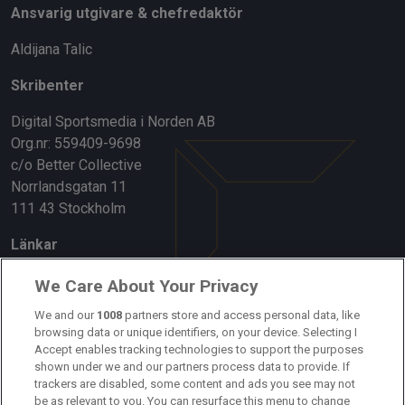
Ansvarig utgivare & chefredaktör
Aldijana Talic
Skribenter
Digital Sportsmedia i Norden AB
Org.nr: 559409-9698
c/o Better Collective
Norrlandsgatan 11
111 43 Stockholm
Länkar
Om oss
We Care About Your Privacy
We and our
1008
partners store and access personal data, like
Kontakta oss
browsing data or unique identifiers, on your device. Selecting I
Accept enables tracking technologies to support the purposes
Kundtjänst
shown under we and our partners process data to provide. If
trackers are disabled, some content and ads you see may not
Sponsor: Rekatochklart
be as relevant to you. You can resurface this menu to change