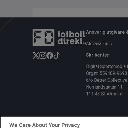
Ansvarig utgivare 
Aldijana Talic
Skribenter
Digital Sportsmedia 
Org.nr: 559409-9698
c/o Better Collective
Norrlandsgatan 11
111 43 Stockholm
We Care About Your Privacy