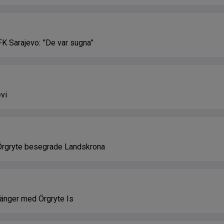
FK Sarajevo: ”De var sugna”
vi
 Örgryte besegrade Landskrona
rlänger med Örgryte Is