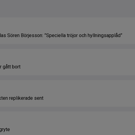
s Sören Börjesson: ”Speciella tröjor och hyllningsapplåd”
 gått bort
kten replikerade sent
gryte