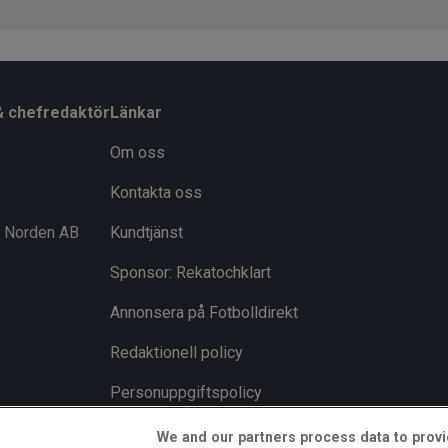
& chefredaktör
Länkar
Om oss
Kontakta oss
i Norden AB
Kundtjänst
Sponsor: Rekatochklart
Annonsera på Fotbolldirekt
Redaktionell policy
Personuppgiftspolicy
Cookiepolicy
We and our partners process data to provi