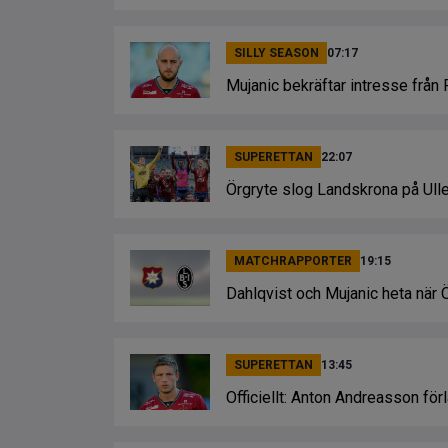
SILLY SEASON
07:17
Mujanic bekräftar intresse från 
SUPERETTAN
22:07
Örgryte slog Landskrona på Ulle
MATCHRAPPORTER
19:15
Dahlqvist och Mujanic heta när
SUPERETTAN
13:45
Officiellt: Anton Andreasson fö