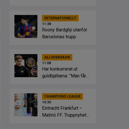
INTERNATIONELLT
11:38
Roony Bardghji utanför
Barcelonas trupp
ALLSVENSKAN
11:08
Har konkurrerat ut
guldhjältarna: ”Man får
kämpa varje dag”
CHAMPIONS LEAGUE
10:30
Eintracht Frankfurt –
Malmö FF: Truppnyheter
och förväntade
startelvor