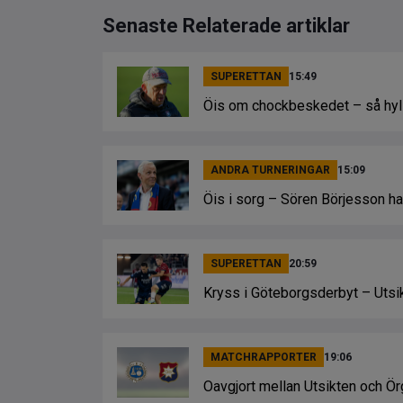
Senaste Relaterade artiklar
SUPERETTAN
15:49
Öis om chockbeskedet – så hylla
ANDRA TURNERINGAR
15:09
Öis i sorg – Sören Börjesson har
SUPERETTAN
20:59
Kryss i Göteborgsderbyt – Utsi
MATCHRAPPORTER
19:06
Oavgjort mellan Utsikten och Ör