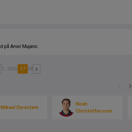
ud på Amel Mujanic
1
…
35
36
37
38
Noah
Mikael Dyrestam
Christoffersson