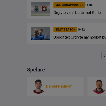
MATCHRAPPORTER
15:05
Örgryte vann borta mot Gefle
SILLY SEASON
19:32
Uppgifter: Örgryte har nobbat b
Spelare
Daniel Paulson