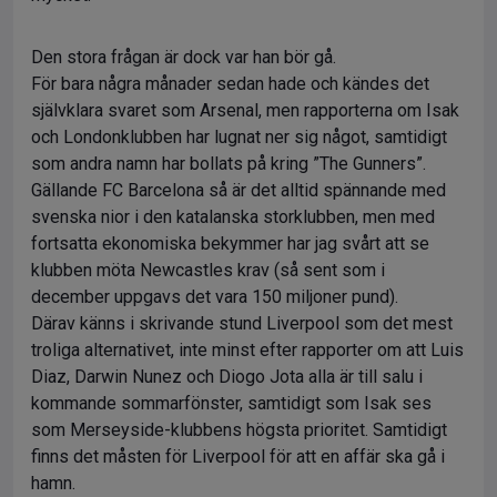
Den stora frågan är dock var han bör gå.
För bara några månader sedan hade och kändes det
självklara svaret som Arsenal, men rapporterna om Isak
och Londonklubben har lugnat ner sig något, samtidigt
som andra namn har bollats på kring ”The Gunners”.
Gällande FC Barcelona så är det alltid spännande med
svenska nior i den katalanska storklubben, men med
fortsatta ekonomiska bekymmer har jag svårt att se
klubben möta Newcastles krav (så sent som i
december uppgavs det vara 150 miljoner pund).
Därav känns i skrivande stund Liverpool som det mest
troliga alternativet, inte minst efter rapporter om att Luis
Diaz, Darwin Nunez och Diogo Jota alla är till salu i
kommande sommarfönster, samtidigt som Isak ses
som Merseyside-klubbens högsta prioritet. Samtidigt
finns det måsten för Liverpool för att en affär ska gå i
hamn.