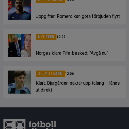
Uppgifter: Romero kan göra förbjuden flytt
NYHETER
12:27
Norges klara Fifa-besked: ”Avgå nu”
SILLY SEASON
12:06
Klart: Djurgården säkrar upp talang – lånas
ut direkt