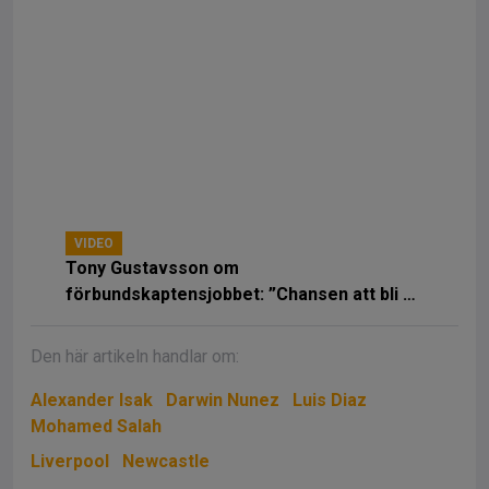
VIDEO
Tony Gustavsson om
förbundskaptensjobbet: ”Chansen att bli en
dag bättre”
Den här artikeln handlar om:
Alexander Isak
Darwin Nunez
Luis Diaz
Mohamed Salah
Liverpool
Newcastle