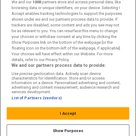
Kontakta oss
We and our
1008
partners store and access personal data, like
browsing data or unique identifiers, on your device. Selecting I
Accept enables tracking technologies to support the purposes
Kundtjänst
shown under we and our partners process data to provide. If
trackers are disabled, some content and ads you see may not
Sponsor: Rekatochklart
be as relevant to you. You can resurface this menu to change
your choices or withdraw consent at any time by clicking the
Annonsera på Fotbolldirekt
Show Purposes link on the bottom of the webpage [or the
floating icon on the bottom-left of the webpage, if applicable].
Redaktionell policy
Your choices will have effect within our Website. For more
details, refer to our Privacy Policy.
Personuppgiftspolicy
We and our partners process data to provide:
Use precise geolocation data. Actively scan device
Cookiepolicy
characteristics for identification. Store and/or access
information on a device. Personalised advertising and content,
Arkiv
advertising and content measurement, audience research and
services development.
List of Partners (vendors)
I Accept
Show Purposes