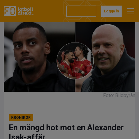
Hoppa
till
Prenumerera
Logga in
innehåll
Foto: Bildbyrån
KRÖNIKOR
En mängd hot mot en Alexander
Isak-affär