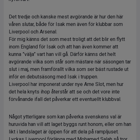
Det tredje och kanske mest avgörande är hur den här
våren slutar, både för Isak men även för klubbar som
Liverpool och Arsenal.
För mig känns det som mest troligt att det blir en flytt
inom England för Isak och att han även kommer att
kunna ”välja” vart han vill gå. Därför känns det helt
avgörande vilka som står som mästare när säsongen tar
slut i maj, men framförallt vilka som ser bäst rustade ut
inför en debutsäsong med Isak i truppen.
Liverpool har imponerat under nye Arne Slot, men hur
det hela knyts ihop återstår att se och det vore inte
förvånande ifall det påverkar ett eventuellt klubbval.
Något ytterligare som kan påverka svenskens val är
huruvida han vill att laget byggs runt honom, eller om han
likt i landslaget är öppen för att dela på rampljuset.
Lyckas Liverpool förlänga med Mohamed Salah så tror