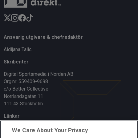
Ansvarig utgivare & chefredaktör
Aldijana Talic
Skribenter
Digital Sportsmedia i Norden AB
Org.nr: 559409-9698
c/o Better Collective
Norrlandsgatan 11
111 43 Stockholm
Länkar
Om oss
We Care About Your Privacy