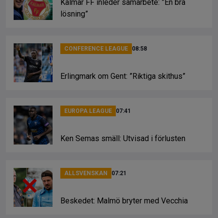
Kalmar FF inleder samarbete: ”En bra
lösning”
CONFERENCE LEAGUE
08:58
Erlingmark om Gent: ”Riktiga skithus”
EUROPA LEAGUE
07:41
Ken Semas smäll: Utvisad i förlusten
ALLSVENSKAN
07:21
Beskedet: Malmö bryter med Vecchia