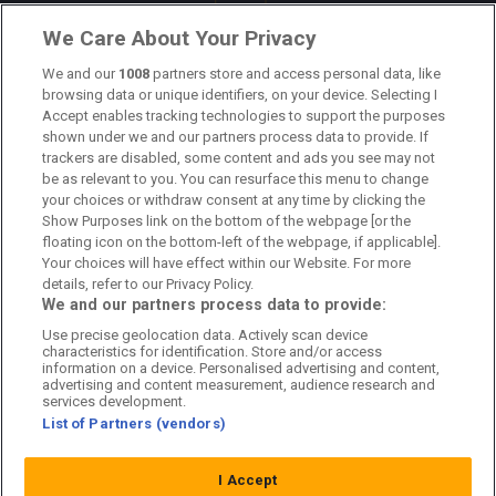
Länkar
We Care About Your Privacy
We and our
1008
partners store and access personal data, like
Om oss
browsing data or unique identifiers, on your device. Selecting I
Accept enables tracking technologies to support the purposes
Kontakta oss
shown under we and our partners process data to provide. If
trackers are disabled, some content and ads you see may not
Kundtjänst
be as relevant to you. You can resurface this menu to change
your choices or withdraw consent at any time by clicking the
Sponsor: Rekatochklart
Show Purposes link on the bottom of the webpage [or the
floating icon on the bottom-left of the webpage, if applicable].
Annonsera på Fotbolldirekt
Your choices will have effect within our Website. For more
details, refer to our Privacy Policy.
Redaktionell policy
We and our partners process data to provide:
Use precise geolocation data. Actively scan device
Personuppgiftspolicy
characteristics for identification. Store and/or access
information on a device. Personalised advertising and content,
Cookiepolicy
advertising and content measurement, audience research and
services development.
List of Partners (vendors)
Arkiv
I Accept