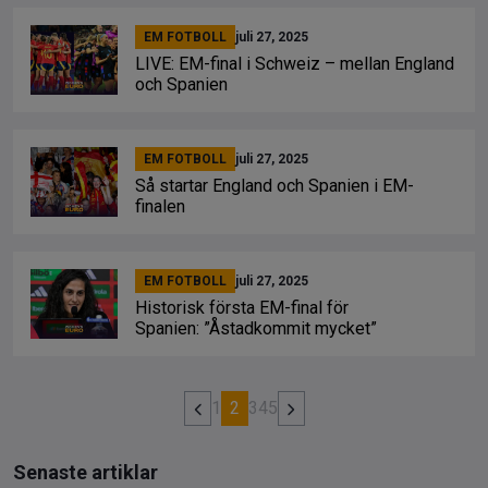
EM FOTBOLL
juli 27, 2025
LIVE: EM-final i Schweiz – mellan England
och Spanien
EM FOTBOLL
juli 27, 2025
Så startar England och Spanien i EM-
finalen
EM FOTBOLL
juli 27, 2025
Historisk första EM-final för
Spanien: ”Åstadkommit mycket”
1
2
3
4
5
Senaste artiklar