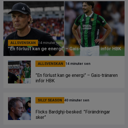
ALLSVENSKAN
14 minuter sen
”En förlust kan ge energi” – Gais-tränaren inför HBK
ALLSVENSKAN
14 minuter sen
”En förlust kan ge energi” – Gais-tränaren
inför HBK
SILLY SEASON
40 minuter sen
Flicks Bardghji-besked: ”Förändringar
sker”