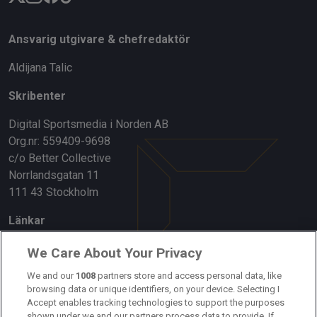
Ansvarig utgivare & chefredaktör
Aldijana Talic
Skribenter
Digital Sportsmedia i Norden AB
Org.nr: 559409-9698
c/o Better Collective
Norrlandsgatan 11
111 43 Stockholm
Länkar
Om oss
We Care About Your Privacy
We and our
1008
partners store and access personal data, like
Kontakta oss
browsing data or unique identifiers, on your device. Selecting I
Accept enables tracking technologies to support the purposes
Kundtjänst
shown under we and our partners process data to provide. If