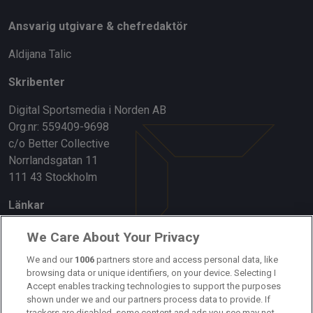
Ansvarig utgivare & chefredaktör
Aldijana Talic
Skribenter
Digital Sportsmedia i Norden AB
Org.nr: 559409-9698
c/o Better Collective
Norrlandsgatan 11
111 43 Stockholm
Länkar
Om oss
We Care About Your Privacy
Kontakta oss
We and our
1006
partners store and access personal data, like
browsing data or unique identifiers, on your device. Selecting I
Accept enables tracking technologies to support the purposes
Kundtjänst
shown under we and our partners process data to provide. If
trackers are disabled, some content and ads you see may not