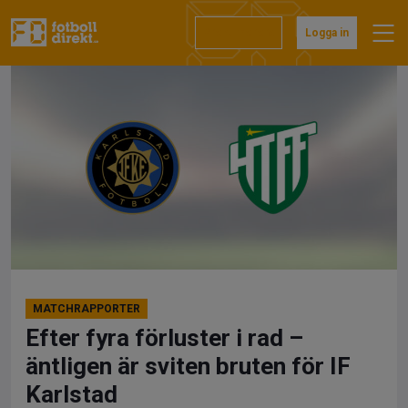
Hoppa
till
Prenumerera
Logga in
innehåll
MATCHRAPPORTER
Efter fyra förluster i rad –
äntligen är sviten bruten för IF
Karlstad