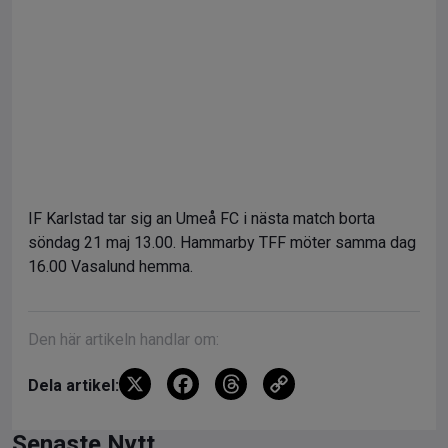
IF Karlstad tar sig an Umeå FC i nästa match borta
söndag 21 maj 13.00. Hammarby TFF möter samma dag
16.00 Vasalund hemma.
Den här artikeln handlar om:
X
F
T
C
Dela artikel:
a
hr
o
Senaste Nytt