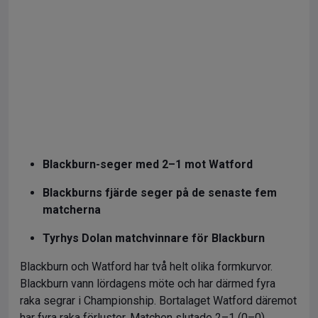
Blackburn-seger med 2–1 mot Watford
Blackburns fjärde seger på de senaste fem
matcherna
Tyrhys Dolan matchvinnare för Blackburn
Blackburn och Watford har två helt olika formkurvor.
Blackburn vann lördagens möte och har därmed fyra
raka segrar i Championship. Bortalaget Watford däremot
har fyra raka förluster. Matchen slutade 2–1 (0–0).