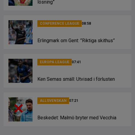
lösning”
CONFERENCE LEAGUE
08:58
Erlingmark om Gent: ”Riktiga skithus”
EUROPA LEAGUE
07:41
Ken Semas smäll: Utvisad i förlusten
ALLSVENSKAN
07:21
Beskedet: Malmö bryter med Vecchia