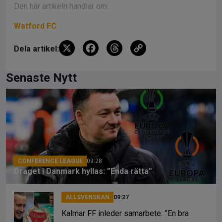
Den här artikeln handlar om:
Watford FC
X
F
T
C
Dela artikel:
a
hr
o
ce
e
py
Senaste Nytt
b
a
Li
o
d
n
o
s
k
k
CONFERENCE LEAGUE
09:28
Draget i Danmark hyllas: ”Enda rätta”
ALLSVENSKAN
09:27
Kalmar FF inleder samarbete: ”En bra