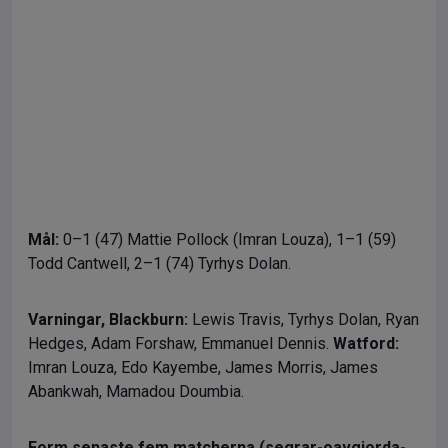
Mål:
0–1 (47) Mattie Pollock (Imran Louza), 1–1 (59)
Todd Cantwell, 2–1 (74) Tyrhys Dolan.
Varningar,
Blackburn:
Lewis Travis, Tyrhys Dolan, Ryan
Hedges, Adam Forshaw, Emmanuel Dennis.
Watford:
Imran Louza, Edo Kayembe, James Morris, James
Abankwah, Mamadou Doumbia.
Form senaste fem matcherna (segrar-oavgjorda-