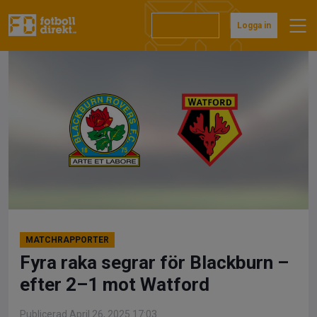
Hoppa
till
Prenumerera
Logga in
innehåll
MATCHRAPPORTER
Fyra raka segrar för Blackburn –
efter 2–1 mot Watford
Publicerad April 26, 2025 17:03