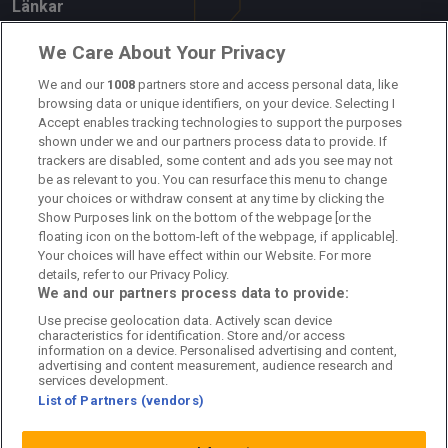
Länkar
Om oss
We Care About Your Privacy
Kontakta oss
We and our
1008
partners store and access personal data, like
browsing data or unique identifiers, on your device. Selecting I
Accept enables tracking technologies to support the purposes
Kundtjänst
shown under we and our partners process data to provide. If
trackers are disabled, some content and ads you see may not
Sponsor: Rekatochklart
be as relevant to you. You can resurface this menu to change
your choices or withdraw consent at any time by clicking the
Annonsera på Fotbolldirekt
Show Purposes link on the bottom of the webpage [or the
floating icon on the bottom-left of the webpage, if applicable].
Redaktionell policy
Your choices will have effect within our Website. For more
details, refer to our Privacy Policy.
Personuppgiftspolicy
We and our partners process data to provide:
Use precise geolocation data. Actively scan device
Cookiepolicy
characteristics for identification. Store and/or access
information on a device. Personalised advertising and content,
Arkiv
advertising and content measurement, audience research and
services development.
List of Partners (vendors)