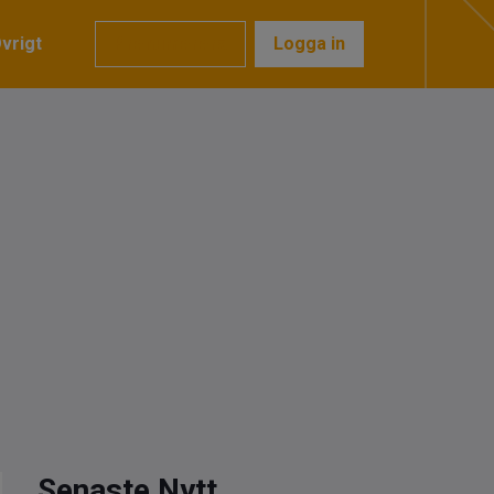
vrigt
Prenumerera
Logga in
Senaste Nytt