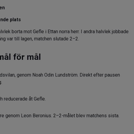
ten
onde plats
lek borta mot Gefle i Ettan norra herr. I andra halvlek jobbade
äng var till lagen, matchen slutade 2–2.
mål för mål
tidsvilan, genom Noah Odin Lundström. Direkt efter pausen
.
h reducerade åt Gefle.
enare genom Leon Beronius. 2–2-målet blev matchens sista.