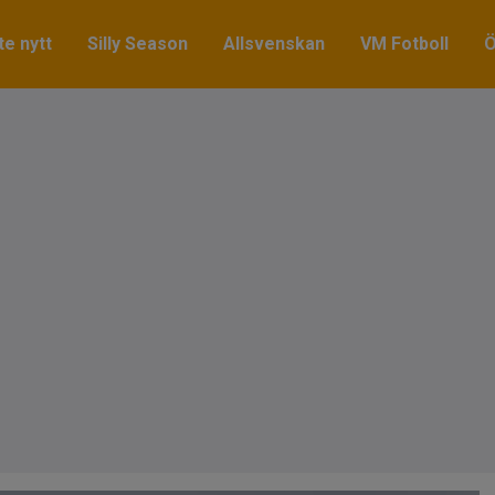
e nytt
Silly Season
Allsvenskan
VM Fotboll
Ö