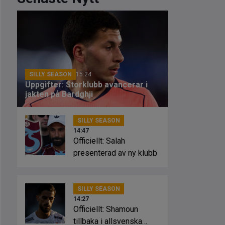
SILLY SEASON
15:24
Uppgifter: Storklubb avancerar i
jakten på Bardghji
SILLY SEASON
14:47
Officiellt: Salah
presenterad av ny klubb
SILLY SEASON
14:27
Officiellt: Shamoun
tillbaka i allsvenska