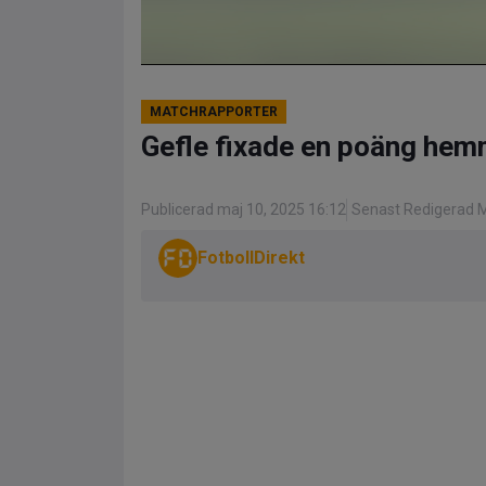
MATCHRAPPORTER
Gefle fixade en poäng hem
Publicerad maj 10, 2025 16:12
Senast Redigerad M
FotbollDirekt