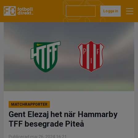
Hoppa
till
Prenumerera
Logga in
innehåll
MATCHRAPPORTER
Gent Elezaj het när Hammarby
TFF besegrade Piteå
Publicerad maj 26, 2024 16:21