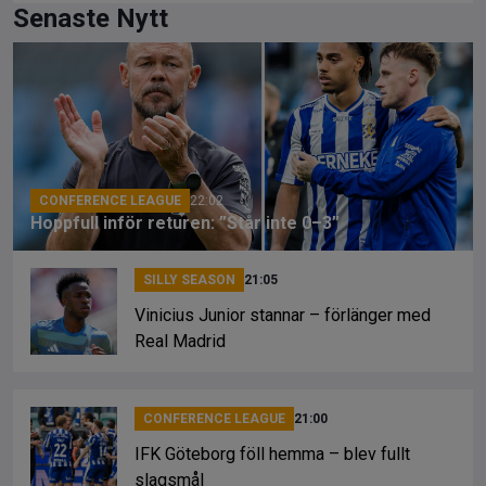
ce
e
py
Senaste Nytt
b
a
Li
o
d
n
o
s
k
k
CONFERENCE LEAGUE
22:02
Hoppfull inför returen: ”Står inte 0–3”
SILLY SEASON
21:05
Vinicius Junior stannar – förlänger med
Real Madrid
CONFERENCE LEAGUE
21:00
IFK Göteborg föll hemma – blev fullt
slagsmål