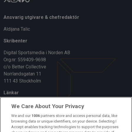
Ansvarig utgivare & chefredaktör
Aldijana Talic
Skribenter
Digital Sportsmedia i Norden AB
Org.nr: 559409-9698
c/o Better Collective
Norrlandsgatan 11
111 43 Stockholm
Länkar
Om oss
We Care About Your Privacy
Kontakta oss
We and our
1006
partners store and access personal data, like
browsing data or unique identifiers, on your device. Selecting I
Accept enables tracking technologies to support the purposes
Kundtjänst