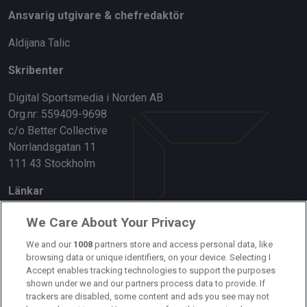
Ansvarig utgivare & chefredaktör
Aldijana Talic
Skribenter
Digital Sportsmedia i Norden AB
Org.nr: 559409-9698
c/o Better Collective
Norrlandsgatan 11
111 43 Stockholm
Länkar
Om oss
We Care About Your Privacy
Kontakta oss
We and our
1008
partners store and access personal data, like
browsing data or unique identifiers, on your device. Selecting I
Accept enables tracking technologies to support the purposes
Kundtjänst
shown under we and our partners process data to provide. If
trackers are disabled, some content and ads you see may not
Sponsor: Rekatochklart