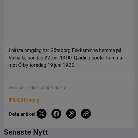
I nästa omgång har Göteborg Eskilsminne hemma på
Valhalla, söndag 22 juni 13.00. Qviding spelar hemma
mot Örby torsdag 19 juni 19.30.
Den här artikeln handlar om:
IFK Göteborg
X
F
T
C
Dela artikel:
a
hr
o
ce
e
py
Senaste Nytt