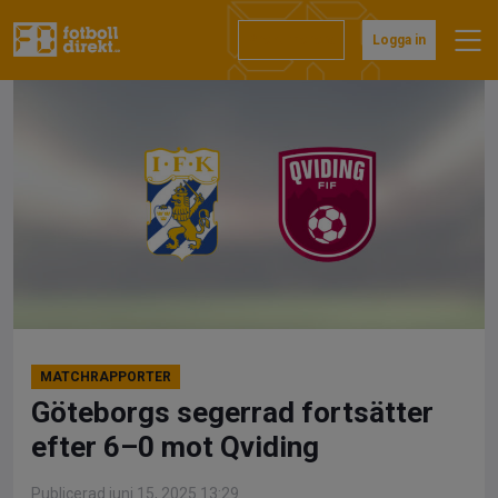
Hoppa
till
Prenumerera
Logga in
innehåll
MATCHRAPPORTER
Göteborgs segerrad fortsätter
efter 6–0 mot Qviding
Publicerad juni 15, 2025 13:29