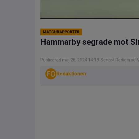
MATCHRAPPORTER
Hammarby segrade mot Sir
Publicerad maj 26, 2024 14:18
Senast Redigerad M
Redaktionen