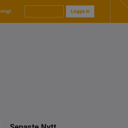
vrigt
Prenumerera
Logga in
Senaste Nytt