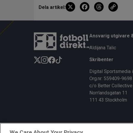
X
F
T
C
Dela artikel:
a
hr
o
ce
e
py
b
a
Li
Ansvarig utgivare 
o
d
n
Aldijana Talic
o
s
k
Skribenter
k
Digital Sportsmedia 
Org.nr: 559409-9698
c/o Better Collective
Norrlandsgatan 11
111 43 Stockholm
We Care About Your Privacy