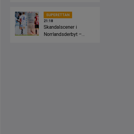
nykomling
SUPERETTAN
21:18
Skandalscener i
Norrlandsderbyt –
planen fattade eld