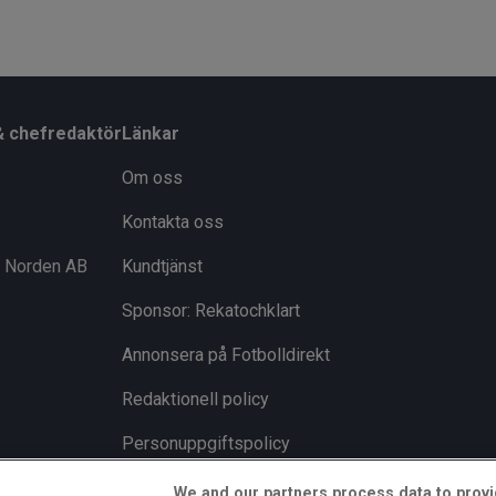
& chefredaktör
Länkar
Om oss
Kontakta oss
i Norden AB
Kundtjänst
Sponsor: Rekatochklart
Annonsera på Fotbolldirekt
Redaktionell policy
Personuppgiftspolicy
Cookiepolicy
We and our partners process data to provi