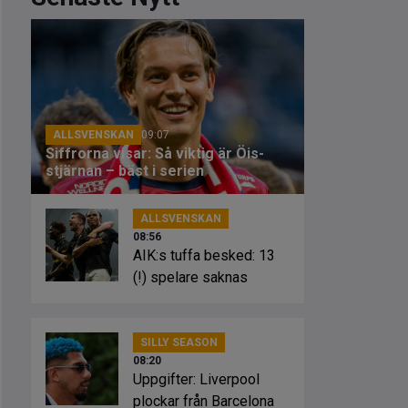
ALLSVENSKAN
09:07
Siffrorna visar: Så viktig är Öis-
stjärnan – bäst i serien
ALLSVENSKAN
08:56
AIK:s tuffa besked: 13
(!) spelare saknas
SILLY SEASON
08:20
Uppgifter: Liverpool
plockar från Barcelona