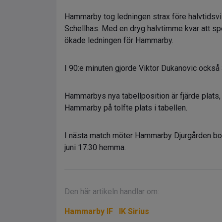
Hammarby tog ledningen strax före halvtids
Schellhas. Med en dryg halvtimme kvar att sp
ökade ledningen för Hammarby.
I 90:e minuten gjorde Viktor Dukanovic också 3-
Hammarbys nya tabellposition är fjärde plats,
Hammarby på tolfte plats i tabellen.
I nästa match möter Hammarby Djurgården bort
juni 17.30 hemma.
Den här artikeln handlar om:
Hammarby IF
IK Sirius