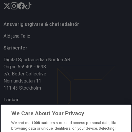
Ansvarig utgivare & chefredaktör
Aldijana Talic
Skribenter
Digital Sportsmedia i Norden AB
Org.nr: 559409-9698
c/o Better Collective
Norrlandsgatan 11
111 43 Stockholm
Länkar
Om oss
We Care About Your Privacy
Kontakta oss
We and our
1008
partners store and access personal data, like
browsing data or unique identifiers, on your device. Selecting I