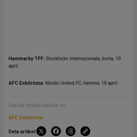
Hammarby TFF:
Stockholm Internazionale, borta, 19
april
AFC Eskilstuna:
Nordic United FC, hemma, 19 april
Den här artikeln handlar om:
AFC Eskilstuna
X
F
T
C
Dela artikel: