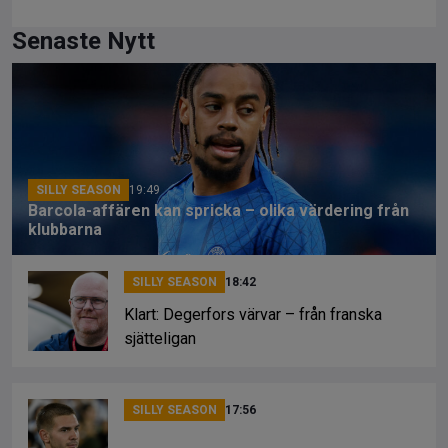
a
hr
o
ce
e
py
Senaste Nytt
b
a
Li
o
d
n
o
s
k
k
SILLY SEASON
19:49
Barcola-affären kan spricka – olika värdering från
klubbarna
SILLY SEASON
18:42
Klart: Degerfors värvar – från franska
sjätteligan
SILLY SEASON
17:56