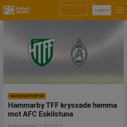
Hoppa
till
Prenumerera
Logga in
innehåll
MATCHRAPPORTER
Hammarby TFF kryssade hemma
mot AFC Eskilstuna
Publicerad April 11, 2025 19:17