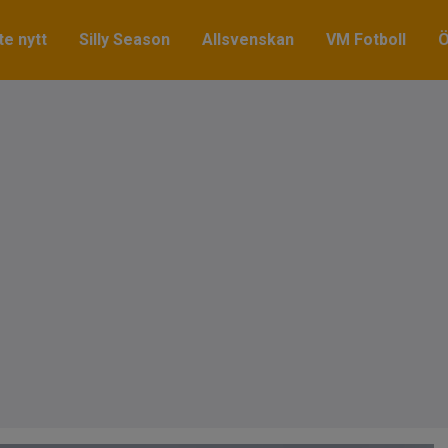
e nytt
Silly Season
Allsvenskan
VM Fotboll
Ö