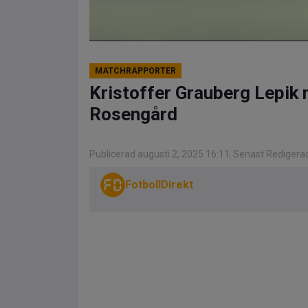
MATCHRAPPORTER
Kristoffer Grauberg Lepik
Rosengård
Publicerad augusti 2, 2025 16:11
Senast Redigerad
FotbollDirekt