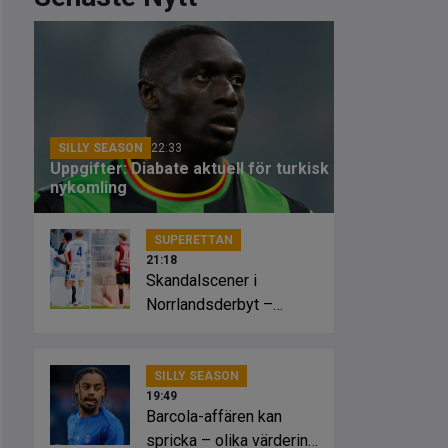
SILLY SEASON
22:33
Uppgifter: Diabate aktuell för turkisk
nykomling
SUPERETTAN
21:18
Skandalscener i
Norrlandsderbyt –
planen fattade eld
SILLY SEASON
19:49
Barcola-affären kan
spricka – olika värdering