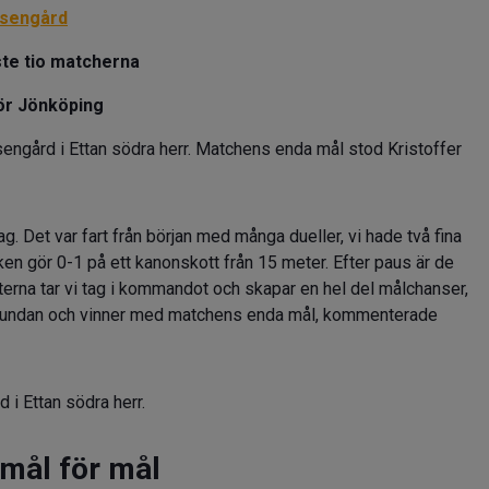
sengård
te tio matcherna
ör Jönköping
ngård i Ettan södra herr. Matchens enda mål stod Kristoffer
g. Det var fart från början med många dueller, vi hade två fina
ken gör 0-1 på ett kanonskott från 15 meter. Efter paus är de
terna tar vi tag i kommandot och skapar en hel del målchanser,
ler undan och vinner med matchens enda mål, kommenterade
 i Ettan södra herr.
mål för mål