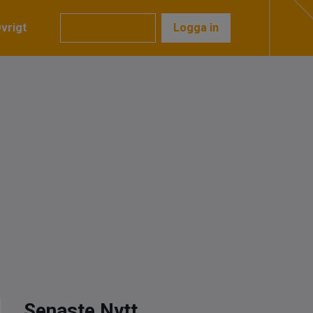
vrigt
Prenumerera
Logga in
Senaste Nytt